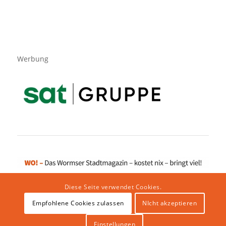
Werbung
Diese Seite verwendet Cookies.
Empfohlene Cookies zulassen
NIcht akzeptieren
Impressum
|
Datenschutzerklärung
|
Website von klicklabor.de
|
Webhosting & IT Infrastruktur
Einstellungen