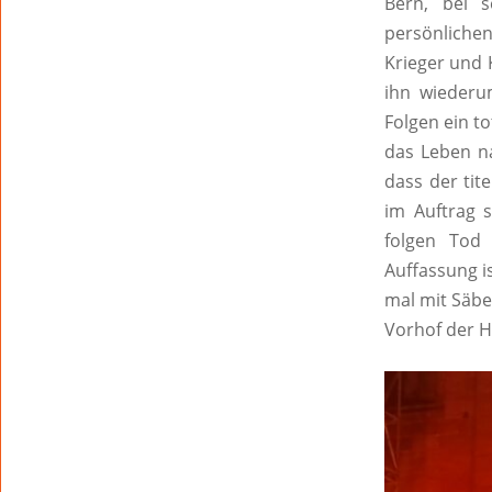
Bern, bei 
persönlichen
Krieger und 
ihn wiederum
Folgen ein t
das Leben na
dass der tit
im Auftrag 
folgen Tod
Auffassung i
mal mit Säbel
Vorhof der H