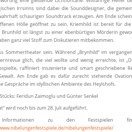
wörung eine gleißende Lichtfontäne. Willfährige Helfer 
ischen Irrsinns sind dabei die Sounddesigner, die geme
ahrhaft schaurigen Soundtrack erzeugen. Am Ende schein
ffenen Hölle geöffnet zu sein. Kriemhild ist bereit für die
Brunhild ist längst zu einer ebenbürtigen Mörderin gew
ben ganz viel Stoff zum Diskutieren mitbekommen.
uss Sommertheater sein. Während „Brynhild“ im vergangen
nrevue glich, die viel wollte und wenig erreichte, ist „
espielte, raffiniert inszenierte und smart geschriebene R
ewalt. Am Ende gab es dafür zurecht stehende Ovation
e Gespräche im idyllischen Ambiente des Heylshofs.
Stücks: Feridun Zaimoglu und Günter Senkel
“ wird noch bis zum 28. Juli aufgeführt.
 Informationen zu den Festspielen fi
/www.nibelungenfestspiele.de/nibelungenfestspiele/