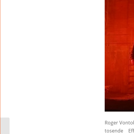
Roger Vontob
60 Jahre Lebenshilfe
tosende Ef
Worms und The Magic