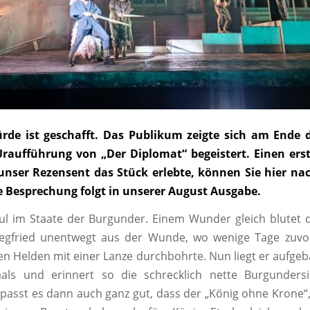
ürde ist geschafft. Das Publikum zeigte sich am Ende 
raufführung von „Der Diplomat“ begeistert. Einen ers
unser Rezensent das Stück erlebte, können Sie hier nac
e Besprechung folgt in unserer August Ausgabe.
aul im Staate der Burgunder. Einem Wunder gleich blutet
iegfried unentwegt aus der Wunde, wo wenige Tage zuv
en Helden mit einer Lanze durchbohrte. Nun liegt er aufgeb
als und erinnert so die schrecklich nette Burgunders
 passt es dann auch ganz gut, dass der „König ohne Krone“,