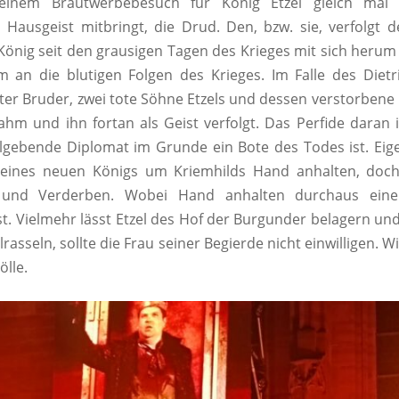
seinem Brautwerbebesuch für König Etzel gleich mal 
 Hausgeist mitbringt, die Drud. Den, bzw. sie, verfolgt 
König seit den grausigen Tagen des Krieges mit sich herum
 an die blutigen Folgen des Krieges. Im Falle des Dietr
oter Bruder, zwei tote Söhne Etzels und dessen verstorbene F
hm und ihn fortan als Geist verfolgt. Das Perfide daran is
elgebende Diplomat im Grunde ein Bote des Todes ist. Eigen
seines neuen Königs um Kriemhilds Hand anhalten, doch
 und Verderben. Wobei Hand anhalten durchaus eine e
st. Vielmehr lässt Etzel des Hof der Burgunder belagern und
rasseln, sollte die Frau seiner Begierde nicht einwilligen.
ölle.