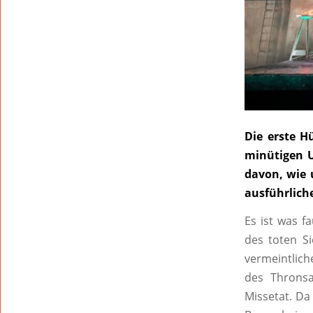
Die erste H
minütigen U
davon, wie 
ausführlich
Es ist was f
des toten S
vermeintlich
des Thronsa
Missetat. Da