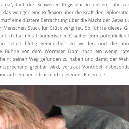
rama“, lädt der Schweizer Regisseur in diesem Jahr zu
 das weniger eine Reflexion über die Kraft der Diplomatie 
lomat“ eine düstere Betrachtung über die Macht der Gewalt 
r Menschen Stück für Stück vergiftet. So führte dieses Gi
entlich harmlos träumerischer Giselher zum potentiellen
n selbst blutig gemeuchelt zu werden und die ohne
lte Bühne vor dem Wormser Dom noch ein wenig roter
heint seinen Weg gefunden zu haben und damit der Wahn
ntsprechend greifbar wird, vertraut Vontobel insbesond
nur auf sein beeindruckend spielendes Ensemble.