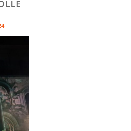
ÖLLE
24