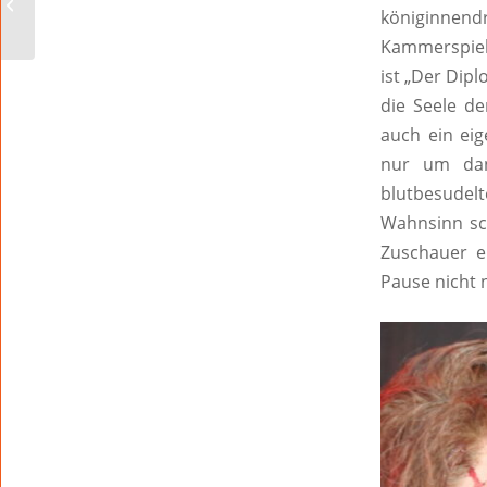
of Queen am 28. Juli im
königinnend
Schlosspark...
Kammerspiel,
ist „Der Dip
die Seele de
auch ein eig
nur um dan
blutbesude
Wahnsinn sc
Zuschauer e
Pause nicht 