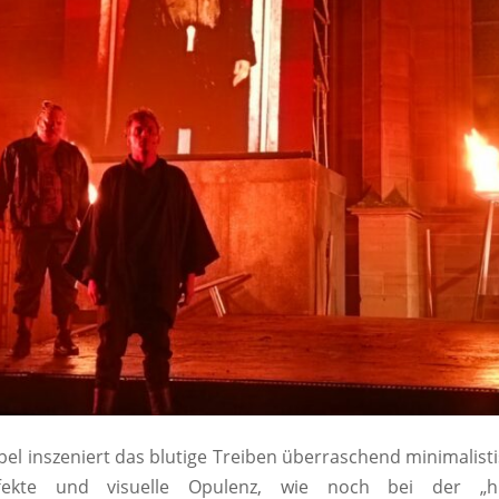
el inszeniert das blutige Treiben überraschend minimalistis
fekte und visuelle Opulenz, wie noch bei der „hil