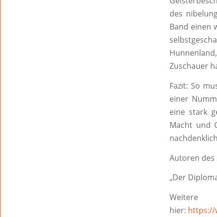
Geisterbesch
des nibelung
Band einen w
selbstgescha
Hunnenland, 
Zuschauer ha
Fazit: So m
einer Nummer
eine stark g
Macht und G
nachdenklich
Autoren des 
„Der Diplomat
Weitere
hier:
https:/