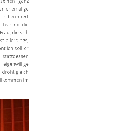
seinen ganz
der ehemalige
 und erinnert
ichs sind die
rau, die sich
t allerdings,
tlich soll er
 stattdessen
igenwillige
 droht gleich
 Willkommen im