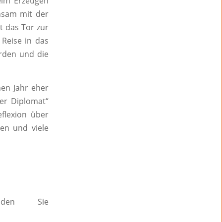
beim Erzeugen
insam mit der
t das Tor zur
 Reise in das
orden und die
en Jahr eher
Der Diplomat“
eflexion über
en und viele
nden Sie