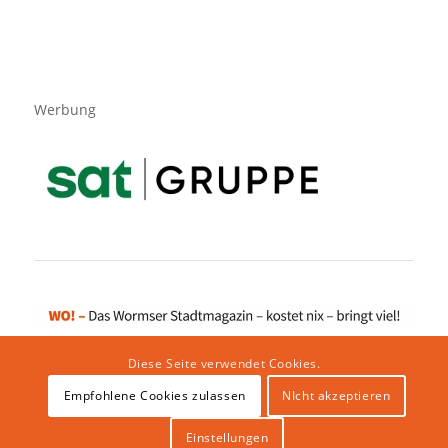
Werbung
Diese Seite verwendet Cookies.
Empfohlene Cookies zulassen
NIcht akzeptieren
Impressum
|
Datenschutzerklärung
|
Website von klicklabor.de
|
Webhosting & IT Infrastruktur
Einstellungen