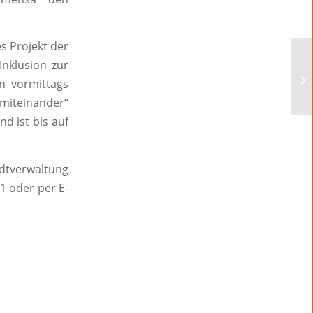
s Projekt der
nklusion zur
n vormittags
 miteinander“
d ist bis auf
dtverwaltung
11 oder per E-