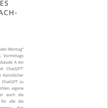
ES
ACH-
ander-Montag“
. Vormittags
ebäude A ein
it ChatGPT“
 Künstlicher
it ChatGPT zu
ohlen, eigene
er auch die
für alle die
ulmensa den