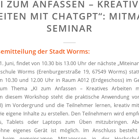
KI ZUM ANFASSEN – KREATIV
EITEN MIT CHATGPT“: MITM
SEMINAR
semitteilung der Stadt Worms:
. Juni, findet von 10.30 bis 13.00 Uhr der nächste „Mitein
schule Worms (Erenburgerstraße 19, 67549 Worms) statt
en 10.30 und 12.00 Uhr in Raum A012 (Erdgeschoss) im G
um Thema „KI zum Anfassen – Kreatives Arbeiten m
In diesem Workshop steht die praktische Anwendung von
(KI) im Vordergrund und die Teilnehmer lernen, kreativ m
ie eigene Inhalte zu erstellen. Den Teilnehmern wird empf
s, Tablets oder Laptops zum Üben mitzubringen. Ab
hne eigenes Gerät ist möglich. Im Anschluss besteht 
t, beim gemeinsamen Mittagessen in der Hochsch