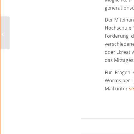
generationsü
Der Miteinan
Öffnungszeiten der
Hochschule 
Mobilen Arztpraxis im
Förderung d
Juni
verschiedene
oder „kreati
das Mittages
Für Fragen 
Worms per Tel
Mail unter
s