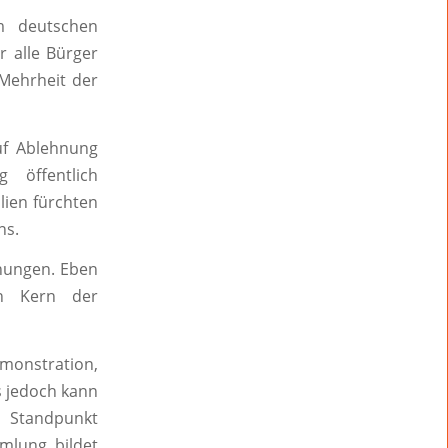
im deutschen
r alle Bürger
Mehrheit der
uf Ablehnung
g öffentlich
ien fürchten
ns.
inungen. Eben
en Kern der
monstration,
s jedoch kann
n Standpunkt
mmlung bildet