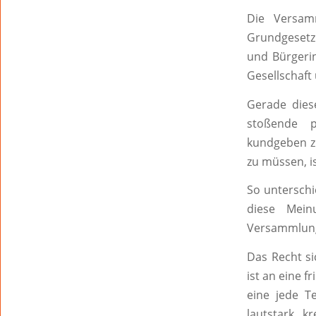
Die Versamm
Grundgesetz 
und Bürgeri
Gesellschaft
Gerade dies
stoßende po
kundgeben z
zu müssen, i
So unterschi
diese Mein
Versammlung
Das Recht s
ist an eine 
eine jede T
lautstark, k