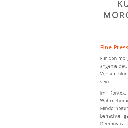
K
MORG
Eine Pres
Für den mor
angemelde
Versammlung
sein.
Im Kontext 
Wahrnehmu
Minderheit
benachteilig
Demonstrati