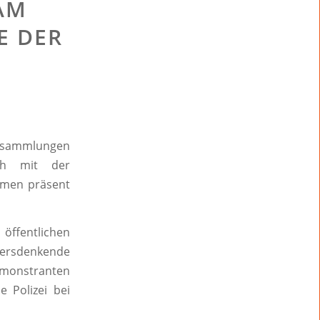
AM
E DER
ersammlungen
ch mit der
hmen präsent
öffentlichen
rsdenkende
monstranten
e Polizei bei