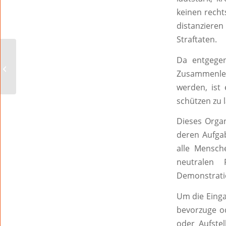
keinen recht
distanzier
Straftaten.
SPD Stadtratsfraktion
Da entgegen
spricht sich ebenfalls
Zusammenleb
für Prüfung einer
Videoüberwachung...
werden, ist
schützen zu 
Dieses Organ 
deren Aufgab
alle Mensch
neutralen 
Demonstrati
Um die Einga
bevorzuge o
oder Aufstel