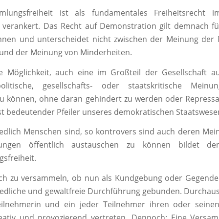
lungsfreiheit ist als fundamentales Freiheitsrecht 
verankert. Das Recht auf Demonstration gilt demnach fü
nnen und unterscheidet nicht zwischen der Meinung der 
 und der Meinung von Minderheiten.
e Möglichkeit, auch eine im Großteil der Gesellschaft a
litische, gesellschafts- oder staatskritische Meinun
u können, ohne daran gehindert zu werden oder Repressal
st bedeutender Pfeiler unseres demokratischen Staatswese
edlich Menschen sind, so kontrovers sind auch deren Me
ungen öffentlich austauschen zu können bildet d
sfreiheit.
ich zu versammeln, ob nun als Kundgebung oder Gegende
friedliche und gewaltfreie Durchführung gebunden. Durchau
eilnehmerin und ein jeder Teilnehmer ihren oder seine
reativ und provozierend vertreten. Dennoch: Eine Versa