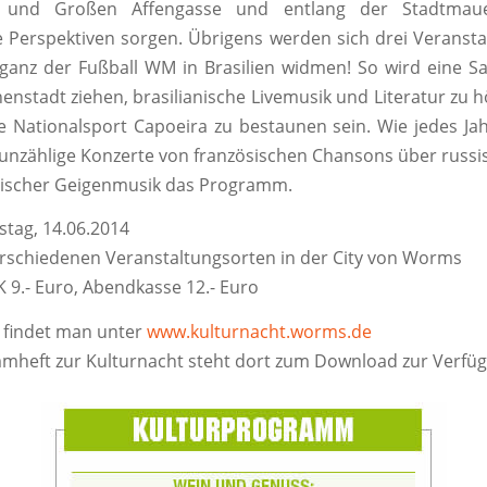
e und Großen Affengasse und entlang der Stadtmau
e Perspektiven sorgen. Übrigens werden sich drei Veransta
 ganz der Fußball WM in Brasilien widmen! So wird eine 
nenstadt ziehen, brasilianische Livemusik und Literatur zu 
he Nationalsport Capoeira zu bestaunen sein. Wie jedes Ja
unzählige Konzerte von französischen Chansons über russi
sischer Geigenmusik das Programm.
tag, 14.06.2014
erschiedenen Veranstaltungsorten in der City von Worms
 9.- Euro, Abendkasse 12.- Euro
 findet man unter
www.kulturnacht.worms.de
heft zur Kulturnacht steht dort zum Download zur Verfü