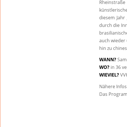
Rheinstraß
künstlerisch
diesem Jahr
durch die In
brasilianisc
auch wieder 
hin zu chine
WANN?
Sams
WO?
in 36 v
WIEVIEL?
VVK
Nähere Infos
Das Programm