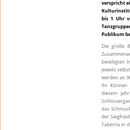
verspricht 
Kulturinsti
bis 1 Uhr v
Tanzgruppe
Publikum b
Die große B
Zusammenarbe
beteiligten 
jeweils selb
werden an 36
ihr Können 
diesem Jahr
Schlossergas
das Schmuck
der Siegfrie
Taberna in 