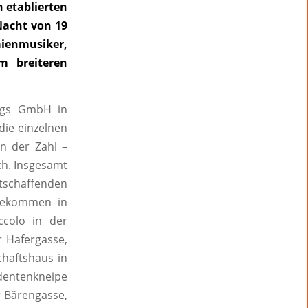
 etablierten
Nacht von 19
aienmusiker,
m breiteren
ungs GmbH in
die einzelnen
an der Zahl –
ch. Insgesamt
stschaffenden
ugekommen in
ccolo in der
r Hafergasse,
haftshaus in
udentenkneipe
 Bärengasse,