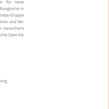
er für neue
ltungsorte in
Samba-Gruppe
hören und der
hr bereichern
sche Oper bis
gung.