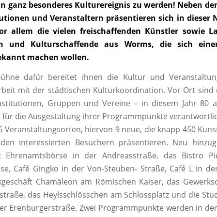
ein ganz besonderes Kulturereignis zu werden! Neben den
tutionen und Veranstaltern präsentieren sich in dieser 
or allem die vielen freischaffenden Künstler sowie L
n und Kulturschaffende aus Worms, die sich eine
ekannt machen wollen.
ühne dafür bereitet ihnen die Kultur und Veranstalt
it mit der städtischen Kulturkoordination. Vor Ort sind 
Institutionen, Gruppen und Vereine – in diesem Jahr 80 
st für die Ausgestaltung ihrer Programmpunkte verantwortli
 Veranstaltungsorten, hiervon 9 neue, die knapp 450 Kun
den interessierten Besuchern präsentieren. Neu hinz
: Ehrenamtsbörse in der Andreasstraße, das Bistro Pi
se, Café Gingko in der Von-Steuben- Straße, Café L in de
geschäft Chamäleon am Römischen Kaiser, das Gewerksc
dstraße, das Heylsschlösschen am Schlossplatz und die St
der Erenburgerstraße. Zwei Programmpunkte werden in der