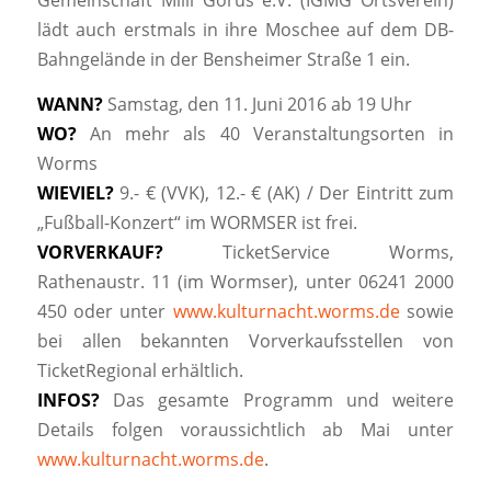
Gemeinschaft Millî Görüs e.V. (IGMG Ortsverein)
lädt auch erstmals in ihre Moschee auf dem DB-
Bahngelände in der Bensheimer Straße 1 ein.
WANN?
Samstag, den 11. Juni 2016 ab 19 Uhr
WO?
An mehr als 40 Veranstaltungsorten in
Worms
WIEVIEL?
9.- € (VVK), 12.- € (AK) / Der Eintritt zum
„Fußball-Konzert“ im WORMSER ist frei.
VORVERKAUF?
TicketService Worms,
Rathenaustr. 11 (im Wormser), unter 06241 2000
450 oder unter
www.kulturnacht.worms.de
sowie
bei allen bekannten Vorverkaufsstellen von
TicketRegional erhältlich.
INFOS?
Das gesamte Programm und weitere
Details folgen voraussichtlich ab Mai unter
www.kulturnacht.worms.de
.