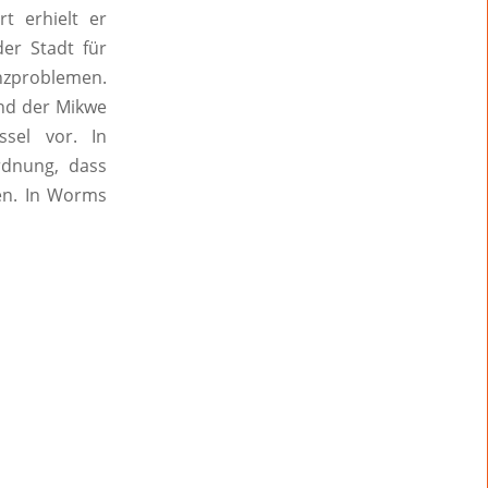
t erhielt er
der Stadt für
nzproblemen.
und der Mikwe
ssel vor. In
rdnung, dass
en. In Worms