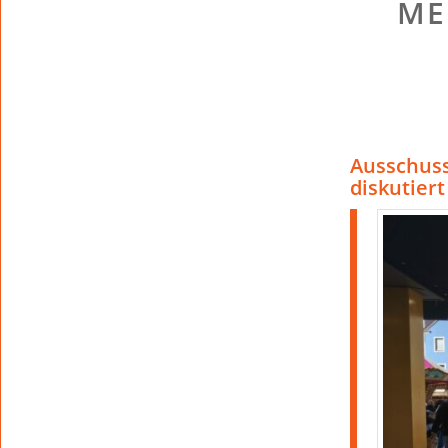
ME
Ausschus
diskutier