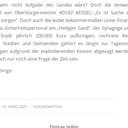
ehr nicht Aufgabe des Landes wäre? Doch die Antwor
d von Oberbürgermeister ADOLF KESSEL:
„Es ist Sache 
u
sorgen“.
Doch auch die leidet bekanntermaßen unter Fina
das Sicherheitspersonal am „Heiligen Sand“, der Synagoge 
Stadt jährlich
200.000 Euro aufbringen, rechnete Ke
 Städten und Gemeinden gehört es längst zur Tageso
ngen aufgrund der explodierenden Kosten abgesagt werd
ch nur noch eine Frage der Zeit sein.
Dirigo
31. MÄRZ 2025
/
VON
REDAKTION
Eintrag teilen