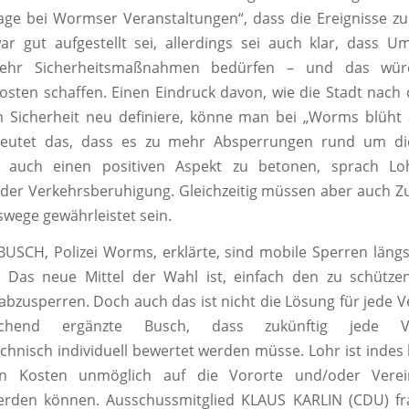
lage bei Wormser Veranstaltungen“, dass die Ereignisse
ar gut aufgestellt sei, allerdings sei auch klar, dass 
ehr Sicherheitsmaßnahmen bedürfen – und das würd
Kosten schaffen. Einen Eindruck davon, wie die Stadt nach
 Sicherheit neu definiere, könne man bei „Worms blüht a
eutet das, dass es zu mehr Absperrungen rund um di
auch einen positiven Aspekt zu betonen, sprach L
der Verkehrsberuhigung. Gleichzeitig müssen aber auch Z
wege gewährleistet sein.
USCH, Polizei Worms, erklärte, sind mobile Sperren läng
. Das neue Mittel der Wahl ist, einfach den zu schütze
abzusperren. Doch auch das ist nicht die Lösung für jede V
echend ergänzte Busch, dass zukünftig jede Ver
echnisch individuell bewertet werden müsse. Lohr ist indes k
en Kosten unmöglich auf die Vororte und/oder Verei
erden können. Ausschussmitglied KLAUS KARLIN (CDU) fra