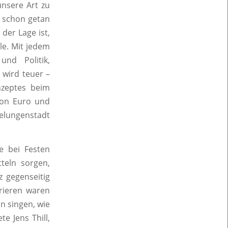
unsere Art zu
t schon getan
der Lage ist,
le. Mit jedem
und Politik,
 wird teuer –
nzeptes beim
lion Euro und
elungenstadt
ie bei Festen
teln sorgen,
z gegenseitig
rieren waren
n singen, wie
e Jens Thill,