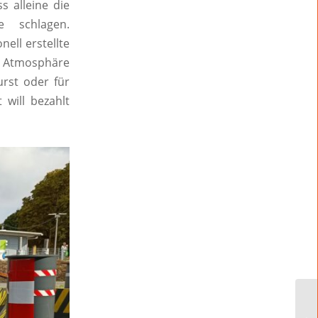
 alleine die
 schlagen.
ell erstellte
ie Atmosphäre
urst oder für
 will bezahlt