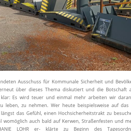
ndeten Ausschuss für Kommunale Sicherheit und Bevölk
rneut über dieses Thema diskutiert und die Botschaft
klar: Es wird teuer und einmal mehr arbeiten wir daran,
zu leben, zu nehmen. Wer heute beispielsweise auf das B
längst das Gefühl, einen Hochsicherheitstrakt zu besuc
hl womöglich auch bald auf Kerwen, Straßenfesten und me
HANIE LOHR er- klärte zu Beginn des Tagesordn