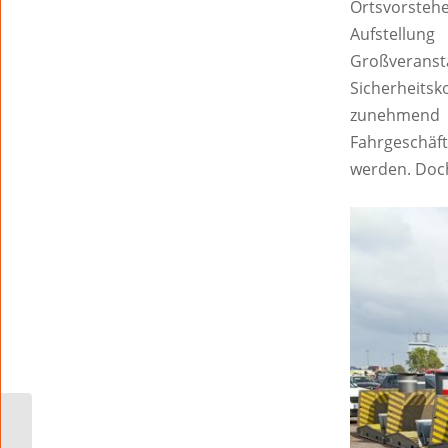
Ortsvorsteh
Aufstellu
Großveransta
Sicherheitsk
zunehmend le
Fahrgeschäft
werden. Doch 
STARKES ENSEMBLE
FÜR EIN STARKES