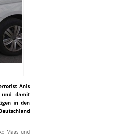
rrorist Anis
e und damit
ägen in den
 Deutschland
eiko Maas und