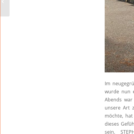
STÜCK
Im neugegrü
wurde nun e
Abends war 
unsere Art 
möchte, hat 
dieses Gefü
sein. STEP