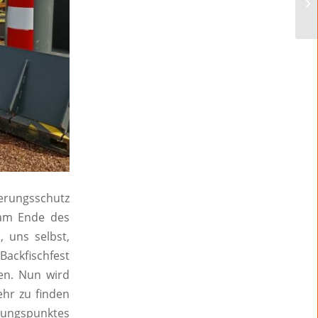
erungsschutz
 am Ende des
 uns selbst,
ackfischfest
hen. Nun wird
hr zu finden
ungspunktes