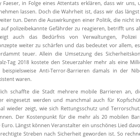
y Faeser, in Folge eines Attentats erklären, dass wir uns, 
 nehmen lassen. Doch die Wahrheit ist, dass wir das längs
iter tun. Denn die Auswirkungen einer Politik, die nicht in 
uf polizeibekannte Gefährder zu reagieren, betrifft uns al
eigt auch das Bedürfnis von Verwaltungen, Polizei 
onzepte weiter zu schärfen und das bedeutet vor allem, es
rdammt teuer. Allein die Umsetzung des Sicherheitsko
alz-Tag 2018 kostete den Steuerzahler mehr als eine Mil
 beispielsweise Anti-Terror-Barrieren damals in der Nib
xistent waren.
lich schaffte die Stadt mehrere mobile Barrieren an, d
r eingesetzt werden und manchmal auch für Kopfschüt
l wieder zeigt, wie sich Rettungsschutz und Terrorschut
nnen. Der Kostenpunkt für die mehr als 20 mobilen Bar
 Euro. Längst können Veranstalter ein unschönes Lied davo
rechtigte Streben nach Sicherheit geworden ist. So rechnet