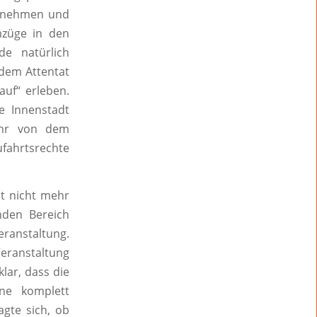
 zunehmen und
Umzüge in den
e natürlich
 dem Attentat
uf“ erleben.
e Innenstadt
ohr von dem
ufahrtsrechte
st nicht mehr
nden Bereich
eranstaltung.
anstaltung
lar, dass die
ne komplett
gte sich, ob