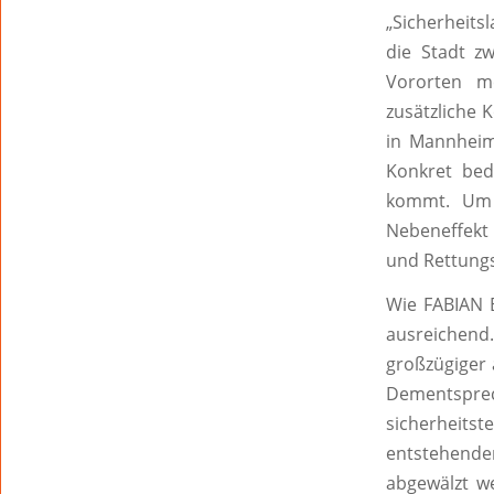
„Sicherheits
die Stadt zw
Vororten m
zusätzliche 
in Mannheim
Konkret bed
kommt. Um 
Nebeneffekt 
und Rettungs
Wie FABIAN B
ausreichend
großzügiger 
Dementspr
sicherheitst
entstehend
abgewälzt w