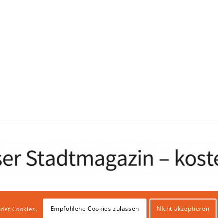
Empfohlene Cookies zulassen
NIcht akzeptieren
det Cookies.
bhosting & IT Infrastruktur