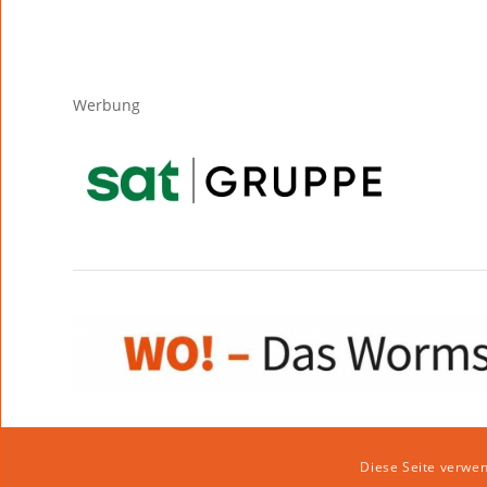
Werbung
Diese Seite verwen
Impressum
|
Datenschutzerklärung
|
Website von klicklabor.de
|
We