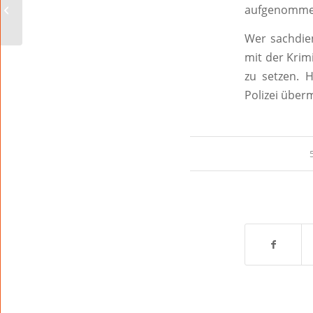
Fahrkartenautomat im
aufgenomme
Hauptbahnhof Worms
Wer sachdie
mit der Kri
zu setzen. 
Polizei überm