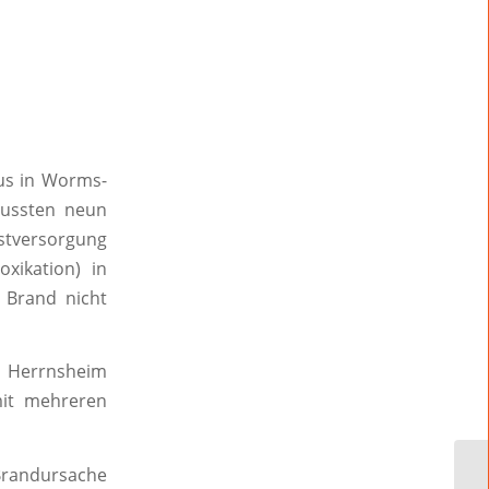
us in Worms-
mussten neun
tversorgung
xikation) in
 Brand nicht
, Herrnsheim
mit mehreren
Brandursache