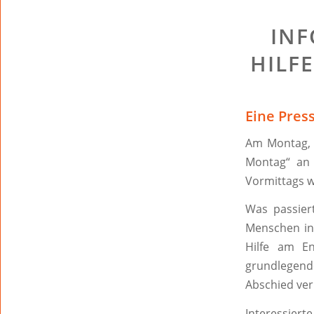
INF
HILFE
Eine Pres
Am Montag, 2
Montag“ an 
Vormittags w
Was passie
Menschen in
Hilfe am En
grundlegen
Abschied ver
Interessiert