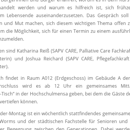
ndelt werden und warum es hilfreich ist, sich frühze
am Lebensende auseinanderzusetzen. Das Gespräch soll 
en und Mut machen, sich diesem wichtigen Thema offen z
m die Möglichkeit, sich für einen Termin zu einem ausführl
anzumelden.
en sind Katharina Reiß (SAPV CARE, Palliative Care Fachkraf
eiterin) und Joshua Reichard (SAPV CARE, Pflegefachkraf
ter).
h findet in Raum A012 (Erdgeschoss) im Gebäude A de
Anschluss wird es ab 12 Uhr ein gemeinsames Mit
-Tisch“ in der Hochschulmensa geben, bei dem die Gäste 
vertiefen können.
der-Montag ist ein wöchentlich stattfindendes gemeinsame
Worms und der städtischen Fachstelle für Senioren und I
er Begegnung zwischen den Generationen. Dabei werde