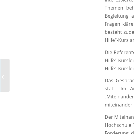
Themen beha
Begleitung 
Fragen klär
besteht zude
Hilfe“-Kurs 
Die Referent
Hilfe“-Kursl
Hilfe“-Kurslei
Französische Lieder
und Chansons im Gleis
Das Gespräc
7 am 14.11.25
statt. Im 
„Miteinander
miteinander 
Der Miteinan
Hochschule 
Förderung d