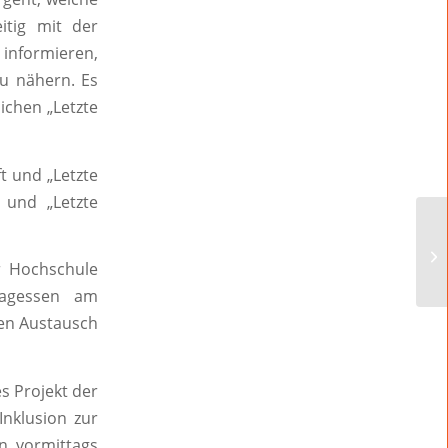
itig mit der
informieren,
u nähern. Es
ichen „Letzte
t und „Letzte
t und „Letzte
r Hochschule
tagessen am
den Austausch
s Projekt der
nklusion zur
n vormittags