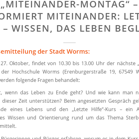
„MITEINANDER-MONTAG“ –
ORMIERT MITEINANDER: LE
 – WISSEN, DAS LEBEN BEG
semitteilung der Stadt Worms:
7. Oktober, findet von 10.30 bis 13.00 Uhr der nächste 
der Hochschule Worms (Erenburgerstraße 19, 67549 W
erden folgende Fragen behandelt:
rt, wenn das Leben zu Ende geht? Und wie kann man n
 dieser Zeit unterstützen? Beim angesetzten Gespräch ge
de eines Lebens und den „Letzte Hilfe“-Kurs – ein 
des Wissen und Orientierung rund um das Thema Sterb
mittelt.
e Bürgerinnen und Bürger erfahren, worum es in dem Kurs