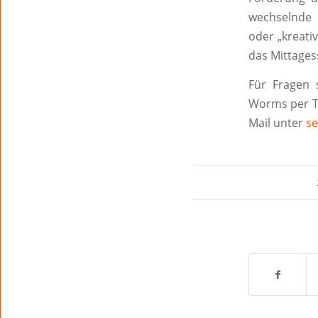
wechselnde S
oder „kreati
das Mittages
Für Fragen 
Worms per Tel
Mail unter
s