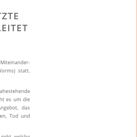
TZTE
LEITET
„Miteinander-
orms) statt.
ahestehende
ht es um die
Angebot, das
en, Tod und
 geht, welche