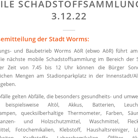
ILE SCHADSTOFFSAMMLUN
3.12.22
semitteilung der Stadt Worms:
ungs- und Baubetrieb Worms AöR (ebwo AöR) führt am
ie nächste mobile Schadstoffsammlung im Bereich der
er Zeit von 7.45 bis 12 Uhr können die Bürger Sond
lichen Mengen am Stadionparkplatz in der Innenstadt/Al
bgeben.
fälle gelten Abfälle, die besonders gesundheits- und umw
eispielsweise Altöl, Akkus, Batterien, Leuchts
lampen, quecksilberhaltige Thermometer, Farben, Säu
lanzen- und Holzschutzmittel, Waschmittel, Flecke
ttel, Fotochemikalien, Klebstoff, Haushaltsreiniger, L