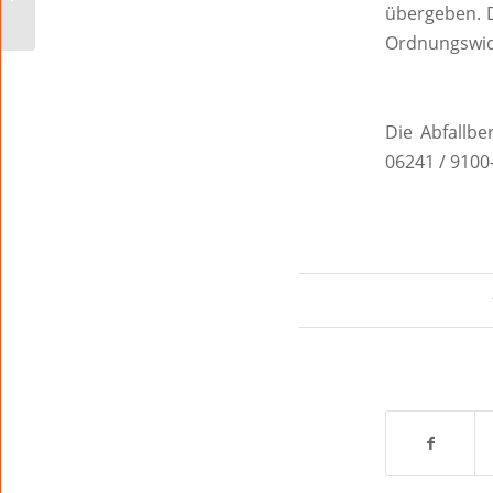
Bereichs „Sicherheit
übergeben. D
und Ordnun...
Ordnungswid
Die Abfallb
06241 / 9100