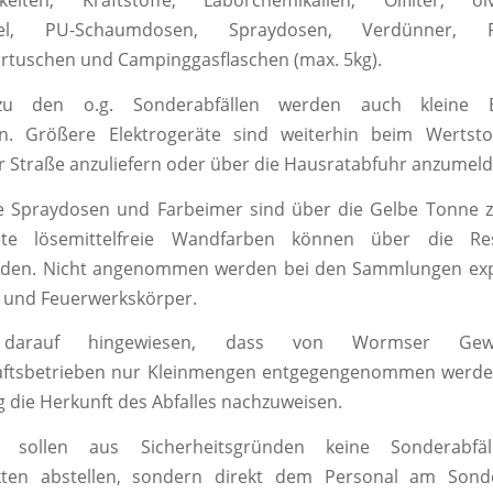
gkeiten, Kraftstoffe, Laborchemikalien, Ölfilter, öl
ttel, PU-Schaumdosen, Spraydosen, Verdünner, Fe
rtuschen und Campinggasflaschen (max. 5kg).
 zu den o.g. Sonderabfällen werden auch kleine El
 Größere Elektrogeräte sind weiterhin beim Wertsto
Straße anzuliefern oder über die Hausratabfuhr anzumeld
te Spraydosen und Farbeimer sind über die Gelbe Tonne z
ete lösemittelfreie Wandfarben können über die Res
rden. Nicht angenommen werden bei den Sammlungen expl
 und Feuerwerkskörper.
darauf hingewiesen, dass von Wormser Gew
aftsbetrieben nur Kleinmengen entgegengenommen werden, 
 die Herkunft des Abfalles nachzuweisen.
 sollen aus Sicherheitsgründen keine Sonderabf
en abstellen, sondern direkt dem Personal am Sonde