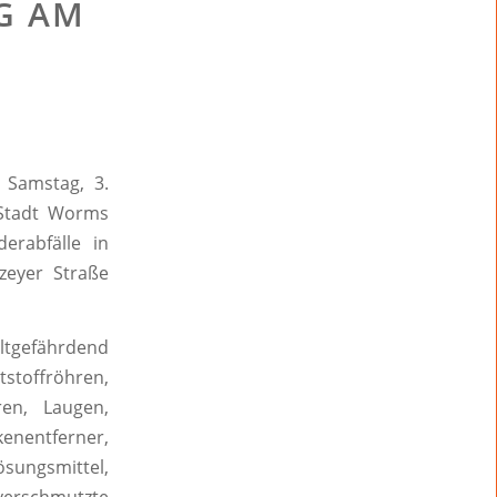
G AM
 Samstag, 3.
 Stadt Worms
erabfälle in
zeyer Straße
eltgefährdend
toffröhren,
ren, Laugen,
nentferner,
ösungsmittel,