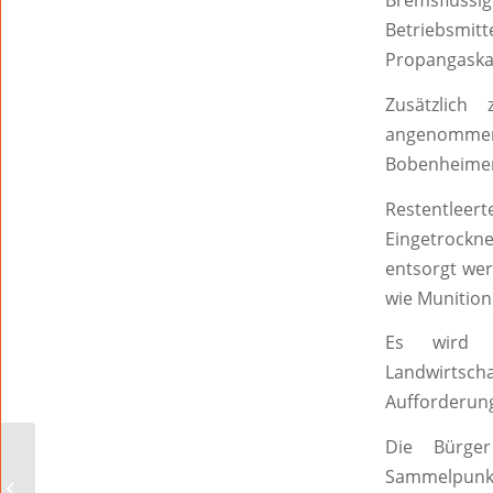
Bremsflüssi
Betriebsmi
Propangaska
Zusätzlich
angenommen.
Bobenheimer 
Restentleer
Eingetrockn
entsorgt we
wie Munition
Es wird 
Landwirtsch
Aufforderung
Die Bürger
Anlaufstellen während
des Umzugs des
Sammelpunkt