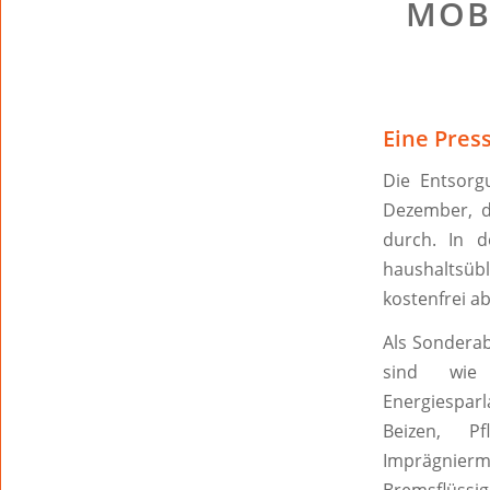
MOB
Eine Pres
Die Entsorg
Dezember, d
durch. In d
haushaltsüb
kostenfrei a
Als Sonderab
sind wie b
Energiespar
Beizen, Pf
Imprägniermi