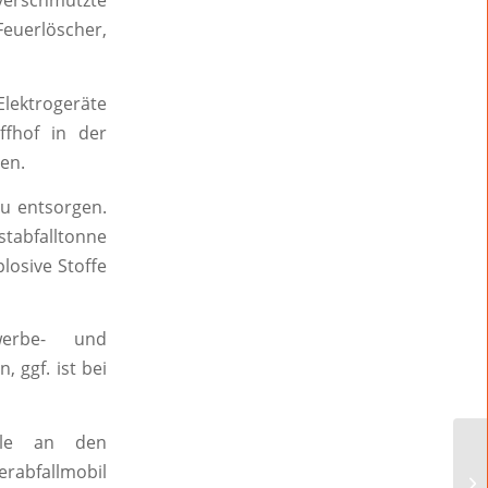
verschmutzte
uerlöscher,
ektrogeräte
ffhof in der
en.
u entsorgen.
tabfalltonne
osive Stoffe
erbe- und
ggf. ist bei
älle an den
rabfallmobil