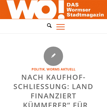
POLITIK
,
WORMS AKTUELL
NACH KAUFHOF-
SCHLIESSUNG: LAND F
INANZIERT „
KÜMMERER“ FÜR B