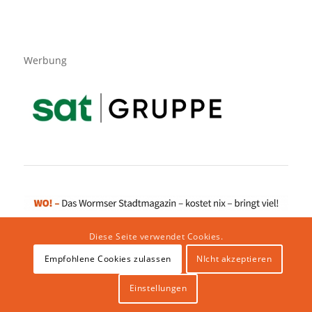
Werbung
Diese Seite verwendet Cookies.
Empfohlene Cookies zulassen
NIcht akzeptieren
Impressum
|
Datenschutzerklärung
|
Website von klicklabor.de
|
Webhosting & IT Infrastruktur
Einstellungen