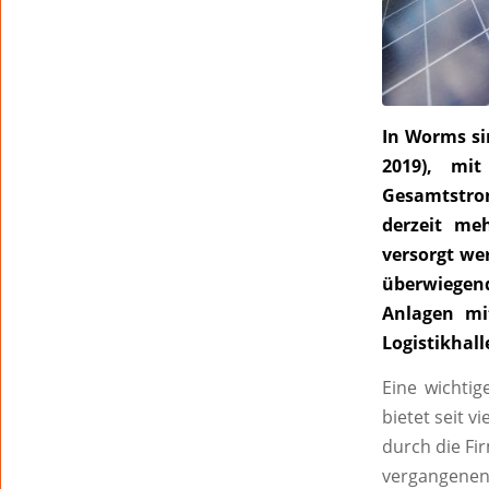
In Worms si
2019), mi
Gesamtstro
derzeit me
versorgt wer
überwiegend
Anlagen mit
Logistikhall
Eine wichtig
bietet seit v
durch die Fi
vergangenen