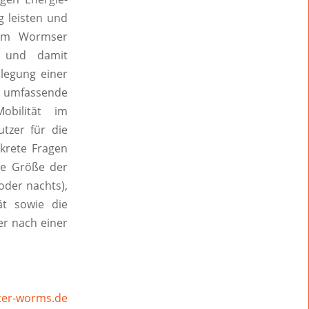
g leisten und
 im Wormser
ug und damit
slegung einer
n umfassende
bilität im
tzer für die
nkrete Fragen
ie Größe der
oder nachts),
ät sowie die
er nach einer
ter-worms.de