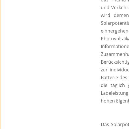
und Verkehrs
wird demen
Solarpotent
einhergehend
Photovoltai
Informati
Zusammenhan
Berücksichti
zur individ
Batterie des
die täglich
Ladeleistung
hohen Eigen
Das Solarpot