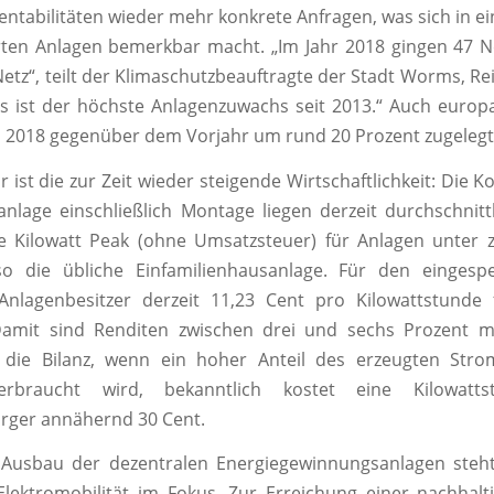
ntabilitäten wieder mehr konkrete Anfragen, was sich in 
erten Anlagen bemerkbar macht. „Im Jahr 2018 gingen 47 
tz“, teilt der Klimaschutzbeauftragte der Stadt Worms, Rei
das ist der höchste Anlagenzuwachs seit 2013.“ Auch europ
 2018 gegenüber dem Vorjahr um rund 20 Prozent zugelegt
 ist die zur Zeit wieder steigende Wirtschaftlichkeit: Die K
anlage einschließlich Montage liegen derzeit durchschnitt
e Kilowatt Peak (ohne Umsatzsteuer) für Anlagen unter 
lso die übliche Einfamilienhausanlage. Für den eingesp
lagenbesitzer derzeit 11,23 Cent pro Kilowattstunde 
 Damit sind Renditen zwischen drei und sechs Prozent m
 die Bilanz, wenn ein hoher Anteil des erzeugten Stro
erbraucht wird, bekanntlich kostet eine Kilowatt
rger annähernd 30 Cent.
usbau der dezentralen Energiegewinnungsanlagen steh
ektromobilität im Fokus. Zur Erreichung einer nachhalt