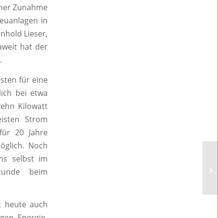
einer Zunahme
Neuanlagen in
nhold Lieser,
aweit hat der
.
osten für eine
lich bei etwa
zehn Kilowatt
eisten Strom
für 20 Jahre
öglich. Noch
ms selbst im
stunde beim
t heute auch
igen Energie-