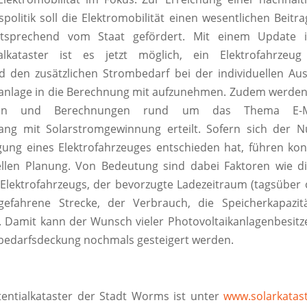
politik soll die Elektromobilität einen wesentlichen Beitra
tsprechend vom Staat gefördert. Mit einem Update
ialkataster ist es jetzt möglich, ein Elektrofahrze
 den zusätzlichen Strombedarf bei der individuellen Au
kanlage in die Berechnung mit aufzunehmen. Zudem werde
onen und Berechnungen rund um das Thema E-Mo
g mit Solarstromgewinnung erteilt. Sofern sich der Nu
gung eines Elektrofahrzeuges entschieden hat, führen ko
uellen Planung. Von Bedeutung sind dabei Faktoren wie d
 Elektrofahrzeugs, der bevorzugte Ladezeitraum (tagsüber 
 gefahrene Strecke, der Verbrauch, die Speicherkapazit
. Damit kann der Wunsch vieler Photovoltaikanlagenbesitz
bedarfsdeckung nochmals gesteigert werden.
entialkataster der Stadt Worms ist unter
www.solarkatas