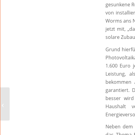
gesunkene Re
von installi
Worms ans Ne
jetzt mit, „
solare Zubau
Grund hierfür
Photovoltaik
1.600 Euro j
Leistung, a
bekommen An
garantiert.
besser wird
Ein Fest für alle
Haushalt v
Wormser?
Energieverso
Neben dem A
das Thema El