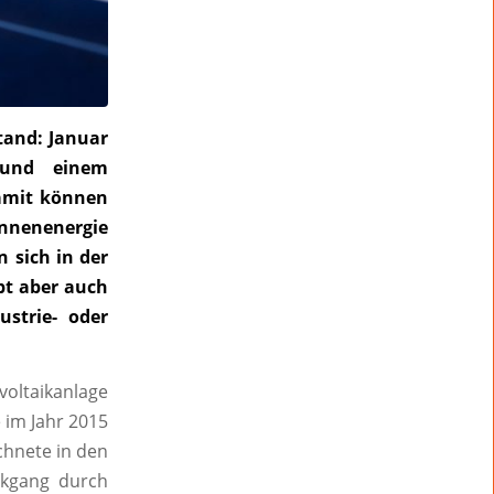
tand: Januar
 und einem
amit können
nnenenergie
n sich in der
bt aber auch
ustrie- oder
voltaikanlage
e im Jahr 2015
chnete in den
ckgang durch