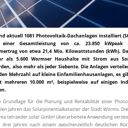
nd aktuell 1081 Photovoltaik-Dachanlagen installiert (S
t einer Gesamtleistung von ca. 23.850 kWpeak
mertrag von etwa 21,4 Mio. Kilowattstunden (kWh). D
hr als 5.600 Wormser Haushalte mit Strom aus So
den, also mehr als jeder Siebente. Die Anlagen verteile
en Mehrzahl auf kleine Einfamilienhausanlagen, es gi
 mehreren 10.000 m², beispielweise auf einigen Ind
en.
e Grundlage für die Planung und Rentabilität einer Photo
ielen Jahren das Solarpotentialkataster der Stadt Worms. Di
rma tetraeder.solar GmbH überarbeitete Anwendung verzei
 drei Jahren nach einem zwischenzeitlich deutlichen Rü