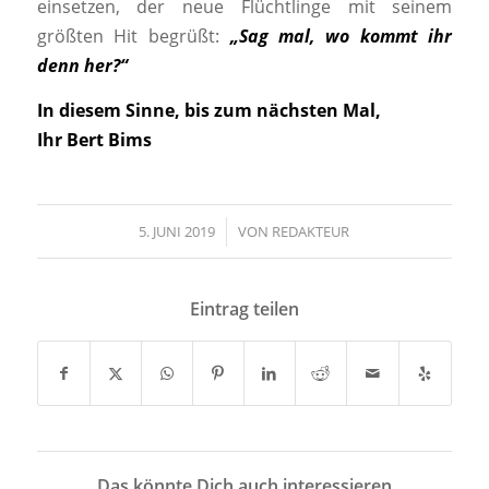
einsetzen, der neue Flüchtlinge mit seinem
größten Hit begrüßt:
„Sag mal, wo kommt ihr
denn her?“
In diesem Sinne, bis zum nächsten Mal,
Ihr Bert Bims
5. JUNI 2019
/
VON
REDAKTEUR
Eintrag teilen
Das könnte Dich auch interessieren