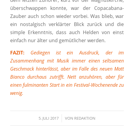
dem letzten Zuhörer, kurz vor der Magnuskirche,
überschwappen konnte, war der Copacabana-
Zauber auch schon wieder vorbei. Was blieb, war
ein nostalgisch verklärter Blick zurück und die
simple Erkenntnis, dass auch Helden von einst
einfach nur älter und gemütlicher werden.
FAZIT:
Gediegen ist ein Ausdruck, der im
Zusammenhang mit Musik immer einen seltsamen
Geschmack hinterlässt, aber im Falle des neuen Matt
Bianco durchaus zutrifft. Nett anzuhören, aber für
einen fulminanten Start in ein Festival-Wochenende zu
wenig.
5. JULI 2017
/
VON
REDAKTION