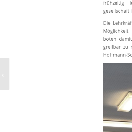
frühzeitig
gesellschaftl
Die Lehrkrä
Möglichkeit,
boten damit
greifbar zu
Hoffmann-Sc
Ein Stück Festspiele für
unterwegs: Neue
Taschen aus alten
Festivalmateri...