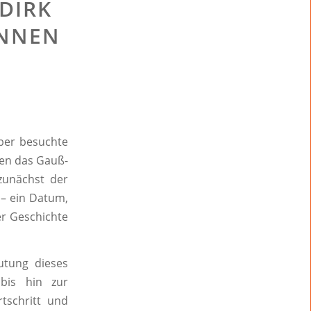
DIRK
INNEN
ber besuchte
en das Gauß-
zunächst der
 – ein Datum,
er Geschichte
utung dieses
bis hin zur
tschritt und