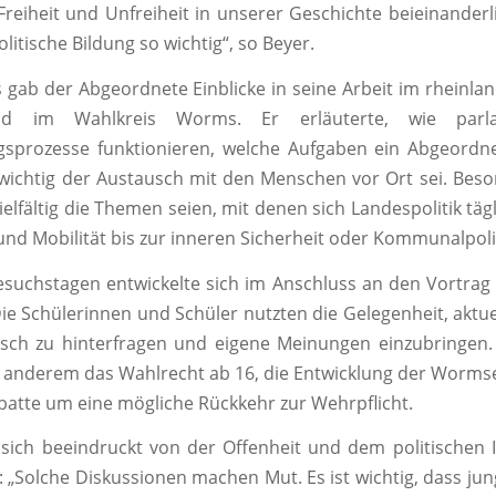
 Freiheit und Unfreiheit in unserer Geschichte beieinander
olitische Bildung so wichtig“, so Beyer.
 gab der Abgeordnete Einblicke in seine Arbeit im rheinlan
d im Wahlkreis Worms. Er erläuterte, wie parla
gsprozesse funktionieren, welche Aufgaben ein Abgeordne
wichtig der Austausch mit den Menschen vor Ort sei. Bes
ielfältig die Themen seien, mit denen sich Landespolitik täg
und Mobilität bis zur inneren Sicherheit oder Kommunalpolit
suchstagen entwickelte sich im Anschluss an den Vortrag 
ie Schülerinnen und Schüler nutzten die Gelegenheit, aktuel
isch zu hinterfragen und eigene Meinungen einzubringen.
anderem das Wahlrecht ab 16, die Entwicklung der Worms
batte um eine mögliche Rückkehr zur Wehrpflicht.
 sich beeindruckt von der Offenheit und dem politischen 
: „Solche Diskussionen machen Mut. Es ist wichtig, dass j