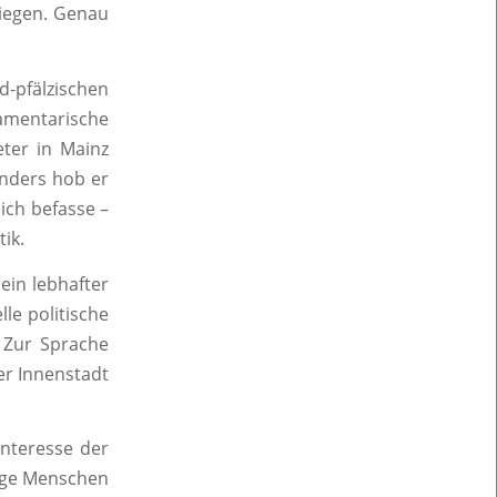
liegen. Genau
d-pfälzischen
mentarische
ter in Mainz
onders hob er
lich befasse –
ik.
ein lebhafter
le politische
 Zur Sprache
er Innenstadt
Interesse der
unge Menschen