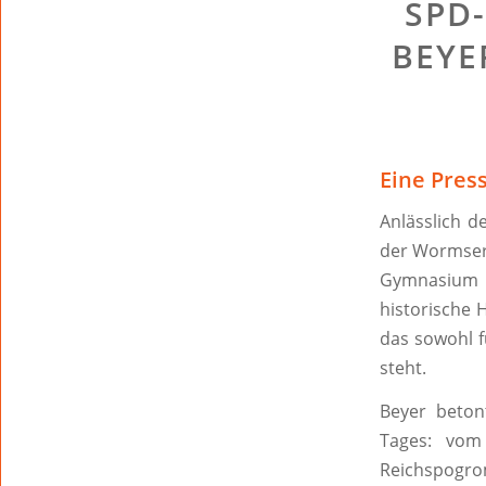
SPD
BEYE
Eine Pres
Anlässlich 
der Wormser
Gymnasium s
historische 
das sowohl f
steht.
Beyer beton
Tages: vom
Reichspogro