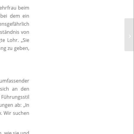
wehrfrau beim
, bei dem ein
nsgefährlich
rständnis von
te Lohr. „Sie
ung zu geben,
 umfassender
 sich an den
 Führungsstil
ungen ab: „In
. Wir suchen
, wie sie und