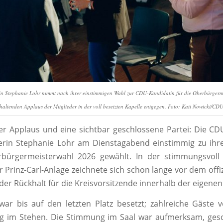
in Stephanie Lohr nimmt nach ihrer einstimmigen Wahl zur CDU-Kandidatin für die Oberbürgerm
altenden Applaus der Mitglieder in der voll besetzten Kapelle entgegen. Foto: Kati Nowicki/C
er Applaus und eine sichtbar geschlossene Partei: Die C
erin Stephanie Lohr am Dienstagabend einstimmig zu ihre
rbürgermeisterwahl 2026 gewählt. In der stimmungsvoll i
er Prinz-Carl-Anlage zeichnete sich schon lange vor dem offi
der Rückhalt für die Kreisvorsitzende innerhalb der eigenen 
war bis auf den letzten Platz besetzt; zahlreiche Gäste v
 im Stehen. Die Stimmung im Saal war aufmerksam, ges