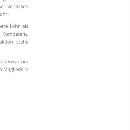
er verlassen
ohr.
nete Lohr als
he Kompetenz,
aktion stehe
trauensvotum
n Mitgliedern