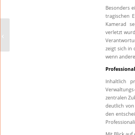
Besonders ei
tragischen E
Kamerad sei
Silberlinde für
verletzt wur
Pfeddersheim
Verantwortun
zeigt sich i
wenn andere 
Professional
Inhaltlich 
Verwaltungs
zentralen Zu
deutlich von
den entsche
Professional
Mit Blick au