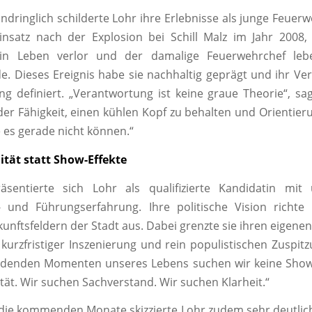
ndringlich schilderte Lohr ihre Erlebnisse als junge Feuer
insatz nach der Explosion bei Schill Malz im Jahr 2008
n Leben verlor und der damalige Feuerwehrchef lebe
de. Dieses Ereignis habe sie nachhaltig geprägt und ihr Ve
g definiert. „Verantwortung ist keine graue Theorie“, sag
n der Fähigkeit, einen kühlen Kopf zu behalten und Orientier
es gerade nicht können.“
ität statt Show-Effekte
präsentierte sich Lohr als qualifizierte Kandidatin mit
- und Führungserfahrung. Ihre politische Vision richte
kunftsfeldern der Stadt aus. Dabei grenzte sie ihren eigenen
 kurzfristiger Inszenierung und rein populistischen Zuspitz
idenden Momenten unseres Lebens suchen wir keine Show
ität. Wir suchen Sachverstand. Wir suchen Klarheit.“
f die kommenden Monate skizzierte Lohr zudem sehr deutlich