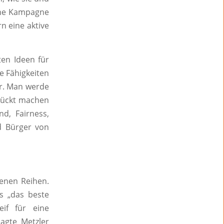
ine Kampagne
n eine aktive
ten Ideen für
e Fähigkeiten
hr. Man werde
rrückt machen
d, Fairness,
d Bürger von
enen Reihen.
s „das beste
if für eine
sagte Metzler