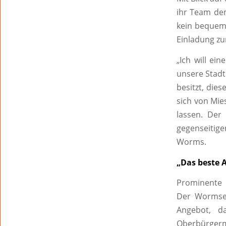
ihr Team de
kein bequeme
Einladung zu
„Ich will ei
unsere Stadt
besitzt, die
sich von Mie
lassen. Der
gegenseitig
Worms.
„Das beste 
Prominente 
Der Wormser
Angebot, d
Oberbürgerme