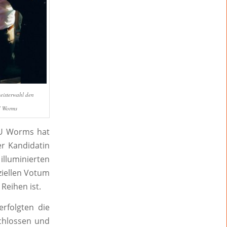
eisterwahl den
DU Worms
DU Worms hat
r Kandidatin
lluminierten
ziellen Votum
Reihen ist.
erfolgten die
chlossen und