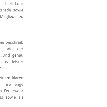
erhielt Lohr
gsrede sowie
Mitglieder zu
Sie beschrieb
ms oder der
“ „Und genau
aus tiefster
“
einem klaren
r ihre enge
en Feuerwehr
ss sowie als