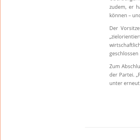
zudem, er h
können – und
Der Vorsitze
„zielorienti
wirtschaftl
geschlossen 
Zum Abschlu
der Partei. 
unter erneut