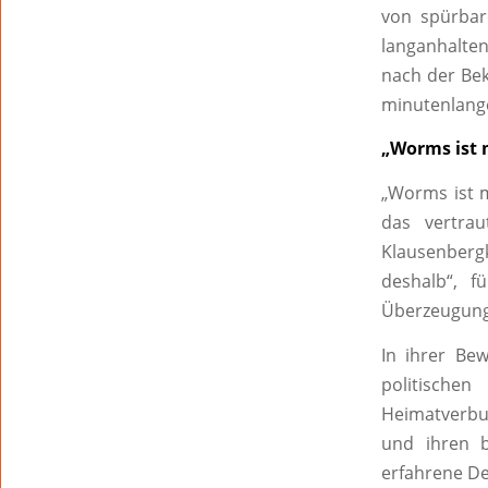
von spürbar
langanhalte
nach der Bek
minutenlange
„Worms ist 
„Worms ist m
das vertra
Klausenberg
deshalb“, f
Überzeugung:
In ihrer Be
politische
Heimatverbu
und ihren b
erfahrene De