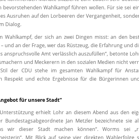
n bevorstehenden Wahlkampf führen wollen. Für sie sei e
s Ausruhen auf den Lorbeeren der Vergangenheit, sonder
m Dialog.
nen Wahlkampf, der sich an zwei Dingen misst: an den bes
 – und an der Frage, wer das Rüstzeug, die Erfahrung und di
ses anspruchsvolle Amt verlässlich auszufüllen“, betonte Lo
smachern und Meckerern in den sozialen Medien nicht ve
 Stil der CDU stehe im gesamten Wahlkampf für Anstan
en Respekt und echte Ergebnisse für die Bürgerinnen un
Angebot für unsere Stadt“
Unterstützung erhielt Lohr an diesem Abend aus den eig
 Bundestagsabgeordnete Jan Metzler bezeichnete sie al
as wir dieser Stadt machen können“. Worms sei „re
isterin“. Mit Blick auf seine vier direkten Wahlerfolge 