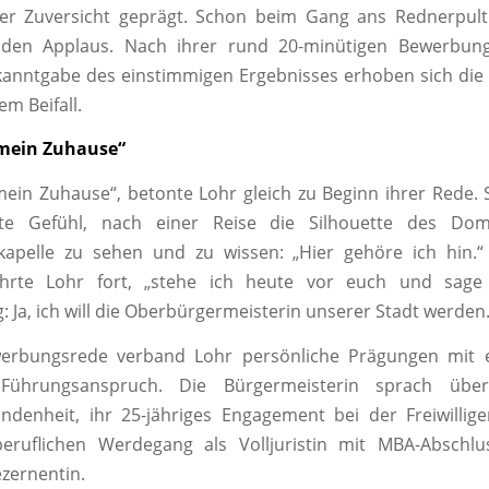
er Zuversicht geprägt. Schon beim Gang ans Rednerpult 
nden Applaus. Nach ihrer rund 20-minütigen Bewerbun
anntgabe des einstimmigen Ergebnisses erhoben sich die 
m Beifall.
mein Zuhause“
ein Zuhause“, betonte Lohr gleich zu Beginn ihrer Rede. 
ute Gefühl, nach einer Reise die Silhouette des Do
kapelle zu sehen und zu wissen: „Hier gehöre ich hin.
ührte Lohr fort, „stehe ich heute vor euch und sage 
 Ja, ich will die Oberbürgermeisterin unserer Stadt werden.
werbungsrede verband Lohr persönliche Prägungen mit 
n Führungsanspruch. Die Bürgermeisterin sprach übe
ndenheit, ihr 25-jähriges Engagement bei der Freiwillig
eruflichen Werdegang als Volljuristin mit MBA-Abschlu
zernentin.