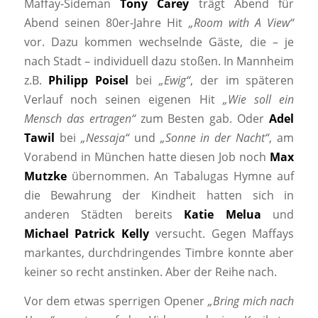
Maffay-Sideman
Tony Carey
trägt Abend für
Abend seinen 80er-Jahre Hit
„Room with A View“
vor. Dazu kommen wechselnde Gäste, die – je
nach Stadt – individuell dazu stoßen. In Mannheim
z.B.
Philipp Poisel
bei
„Ewig“
, der im späteren
Verlauf noch seinen eigenen Hit
„Wie soll ein
Mensch das ertragen“
zum Besten gab. Oder
Adel
Tawil
bei
„Nessaja“
und
„Sonne in der Nacht“
, am
Vorabend in München hatte diesen Job noch
Max
Mutzke
übernommen. An Tabalugas Hymne auf
die Bewahrung der Kindheit hatten sich in
anderen Städten bereits
Katie Melua
und
Michael Patrick Kelly
versucht. Gegen Maffays
markantes, durchdringendes Timbre konnte aber
keiner so recht anstinken. Aber der Reihe nach.
Vor dem etwas sperrigen Opener
„Bring mich nach