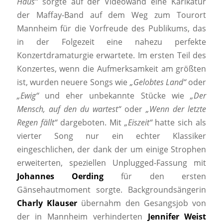
Haus“
sorgte auf der Videowand eine Karikatur
der Maffay-Band auf dem Weg zum Tourort
Mannheim für die Vorfreude des Publikums, das
in der Folgezeit eine nahezu perfekte
Konzertdramaturgie erwartete. Im ersten Teil des
Konzertes, wenn die Aufmerksamkeit am größten
ist, wurden neuere Songs wie
„Gelobtes Land“
oder
„Ewig“
und eher unbekannte Stücke wie
„Der
Mensch, auf den du wartest“
oder
„Wenn der letzte
Regen fällt“
dargeboten. Mit
„Eiszeit“
hatte sich als
vierter Song nur ein echter Klassiker
eingeschlichen, der dank der um einige Strophen
erweiterten, speziellen Unplugged-Fassung mit
Johannes Oerding
für den ersten
Gänsehautmoment sorgte. Backgroundsängerin
Charly Klauser
übernahm den Gesangsjob von
der in Mannheim verhinderten
Jennifer Weist