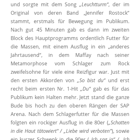
und sorgte mit dem Song
„Leuchtturm“
, der im
Original von deren Band „Jennifer Rostock“
stammt, erstmals für Bewegung im Publikum.
Nach gut 45 Minuten gab es dann im zweiten
Block des Hauptprogramms ordentlich Futter für
die Massen, mit einem Ausflug in ein „anderes
Jahrtausend“, in dem Maffay nach seiner
Metamorphose vom Schlager zum Rock
zweifelsohne für viele eine Reizfigur war. Just mit
den ersten Akkorden von
„So bist du“
und erst
recht beim ersten Nr. 1-Hit
„Du“
gab es für das
Publikum kein Halten mehr. Jetzt stand die ganze
Bude bis hoch zu den oberen Rängen der SAP
Arena. Nach dem Schlagerfutter für die Massen
folgten ein rockiger Ausflug in die 80er (
„Schatten
in die Haut tätowiert“ / „Liebe wird verboten“
), sowie
ein kurzer Schwenk in die 90er (
„Ich sag ja“ / „Ich