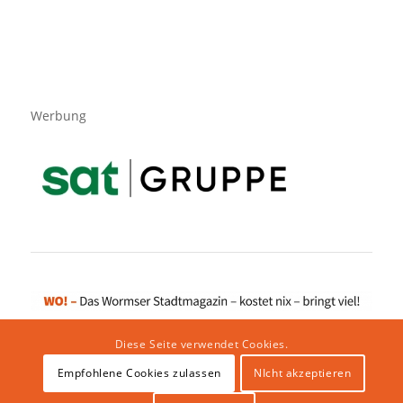
Werbung
Diese Seite verwendet Cookies.
Empfohlene Cookies zulassen
NIcht akzeptieren
Impressum
|
Datenschutzerklärung
|
Website von klicklabor.de
|
Webhosting & IT Infrastruktur