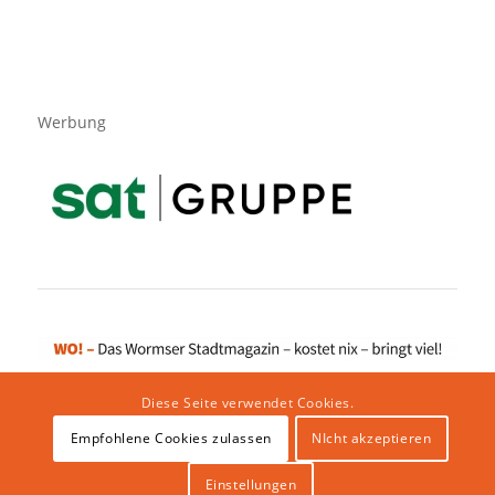
Werbung
Diese Seite verwendet Cookies.
Empfohlene Cookies zulassen
NIcht akzeptieren
Impressum
|
Datenschutzerklärung
|
Website von klicklabor.de
|
Webhosting & IT Infrastruktur
Einstellungen