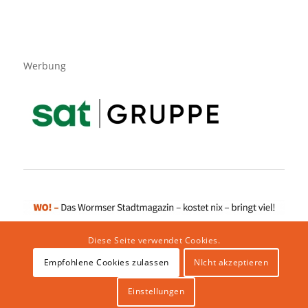
Werbung
Diese Seite verwendet Cookies.
Empfohlene Cookies zulassen
NIcht akzeptieren
Impressum
|
Datenschutzerklärung
|
Website von klicklabor.de
|
Webhosting & IT Infrastruktur
Einstellungen