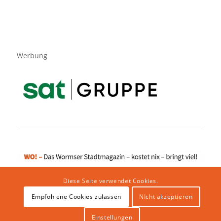
Werbung
Diese Seite verwendet Cookies.
Empfohlene Cookies zulassen
NIcht akzeptieren
Impressum
|
Datenschutzerklärung
|
Website von klicklabor.de
|
Webhosting & IT Infrastruktur
Einstellungen