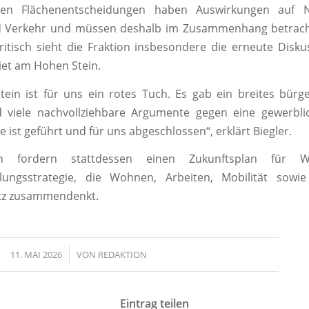
den Flächenentscheidungen haben Auswirkungen auf N
Verkehr und müssen deshalb im Zusammenhang betrach
Kritisch sieht die Fraktion insbesondere die erneute Disk
et am Hohen Stein.
ein ist für uns ein rotes Tuch. Es gab ein breites bürge
 viele nachvollziehbare Argumente gegen eine gewerbli
 ist geführt und für uns abgeschlossen“, erklärt Biegler.
n fordern stattdessen einen Zukunftsplan für W
klungsstrategie, die Wohnen, Arbeiten, Mobilität sowi
tz zusammendenkt.
11. MAI 2026
/
VON
REDAKTION
Eintrag teilen