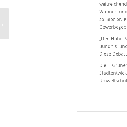
weitreichen
Wohnen und 
Musikalischer
so Biegler. 
Herzensmoment zum
Gewerbegebi
Weltrotkreuztag im
DRK-Seniorenzentrum
„Der Hohe St
Eule...
Bündnis und
Diese Debatte
Die Grüne
Stadtentwic
Umweltschu