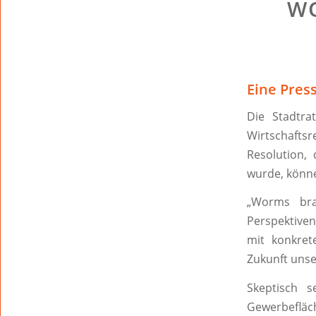
WO
Eine Pres
Die Stadtr
Wirtschaftsr
Resolution
wurde, könne
„Worms brau
Perspektiven
mit konkre
Zukunft unser
Skeptisch 
Gewerbefläch