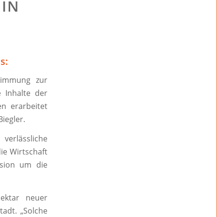
EIN
s:
timmung zur
e Inhalte der
 erarbeitet
iegler.
verlässliche
ie Wirtschaft
sion um die
ektar neuer
tadt. „Solche