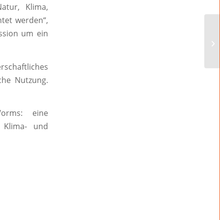
atur, Klima,
tet werden“,
ussion um ein
rschaftliches
che Nutzung.
orms: eine
e Klima- und