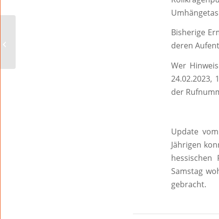
Umhängetas
Bisherige Er
Wie geht es weiter mit
deren Aufent
Matadero?
Wer Hinweis
24.02.2023, 
der Rufnumm
Update vom 
Jährigen ko
hessischen 
Samstag woh
gebracht.