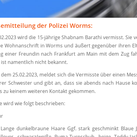
semitteilung der Polizei Worms:
02.2023 wird die 15-jährige Shabnam Barathi vermisst. Sie v
re Wohnanschrift in Worms und äußert gegenüber ihren Elt
ng einer Freundin nach Frankfurt am Main mit dem Zug fa
 ist namentlich nicht bekannt.
 dem 25.02.2023, meldet sich die Vermisste über einen Me
ihrer Schwester und gibt an, dass sie abends nach Hause 
es zu keinem weiteren Kontakt gekommen.
e wird wie folgt beschrieben:
ur
Lange dunkelbraune Haare Ggf. stark geschminkt Blaue J
ullover, schwarz/weiße Puma-Turnschuh, beige Teddy-Jac