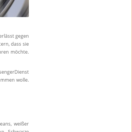
erlässt gegen
ern, dass sie
hren möchte.
ssengerDienst
kommen wolle.
eans, weißer
ke, Schwarze