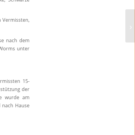
n Vermissten,
ese nach dem
n Worms unter
rmissten 15-
stützung der
che wurde am
d nach Hause