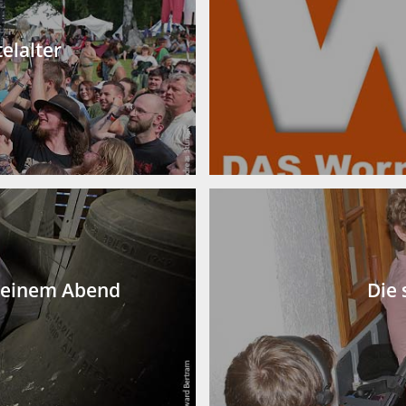
elalter
n einem Abend
Die 