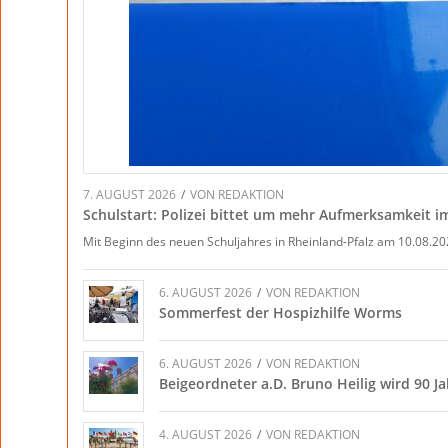
7. AUGUST 2026
/
VON
REDAKTION
Schulstart: Polizei bittet um mehr Aufmerksamkeit 
Mit Beginn des neuen Schuljahres in Rheinland-Pfalz am 10.08.2
6. AUGUST 2026
/
VON
REDAKTION
Sommerfest der Hospizhilfe Worms
6. AUGUST 2026
/
VON
REDAKTION
Beigeordneter a.D. Bruno Heilig wird 90 Ja
4. AUGUST 2026
/
VON
REDAKTION