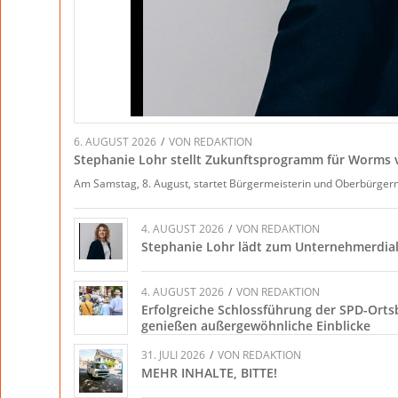
6. AUGUST 2026
/
VON
REDAKTION
Stephanie Lohr stellt Zukunftsprogramm für Worms 
Am Samstag, 8. August, startet Bürgermeisterin und Oberbürger
4. AUGUST 2026
/
VON
REDAKTION
Stephanie Lohr lädt zum Unternehmerdial
4. AUGUST 2026
/
VON
REDAKTION
Erfolgreiche Schlossführung der SPD-Orts
genießen außergewöhnliche Einblicke
31. JULI 2026
/
VON
REDAKTION
MEHR INHALTE, BITTE!