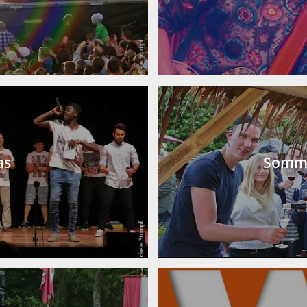
as
Somme