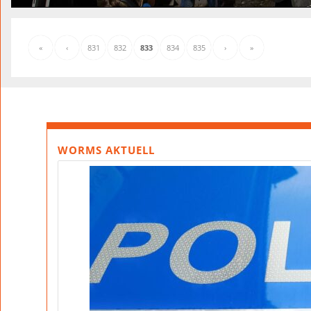
«
‹
831
832
833
834
835
›
»
WORMS AKTUELL