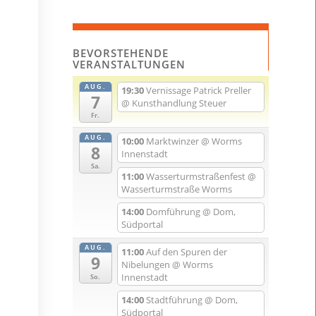
BEVORSTEHENDE
VERANSTALTUNGEN
AUG.
19:30
Vernissage Patrick Preller
7
@ Kunsthandlung Steuer
Fr.
AUG.
10:00
Marktwinzer
@ Worms
8
Innenstadt
Sa.
11:00
Wasserturmstraßenfest
@
Wasserturmstraße Worms
14:00
Domführung
@ Dom,
Südportal
AUG.
11:00
Auf den Spuren der
9
Nibelungen
@ Worms
Innenstadt
So.
14:00
Stadtführung
@ Dom,
Südportal