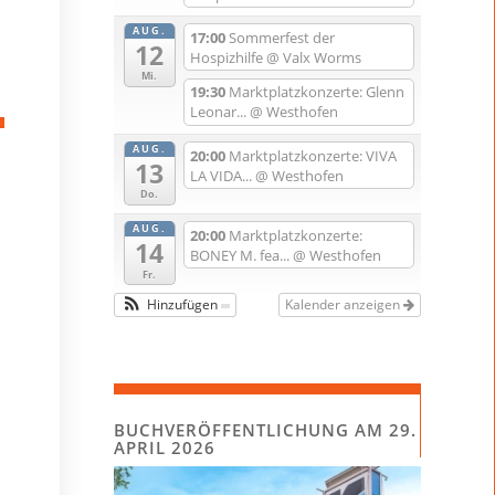
AUG.
17:00
Sommerfest der
12
Hospizhilfe
@ Valx Worms
Mi.
19:30
Marktplatzkonzerte: Glenn
Leonar...
@ Westhofen
AUG.
20:00
Marktplatzkonzerte: VIVA
13
LA VIDA...
@ Westhofen
Do.
AUG.
20:00
Marktplatzkonzerte:
14
BONEY M. fea...
@ Westhofen
Fr.
Hinzufügen
Kalender anzeigen
BUCHVERÖFFENTLICHUNG AM 29.
APRIL 2026