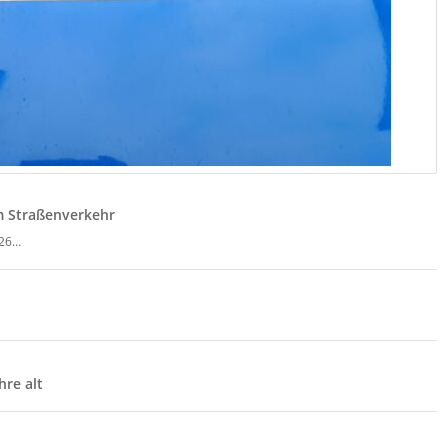
im Straßenverkehr
026…
hre alt