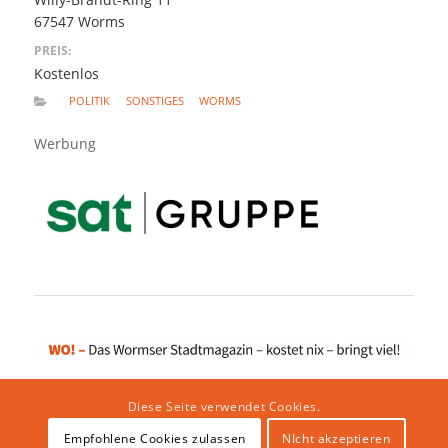
67547 Worms
PREIS:
Kostenlos
POLITIK
SONSTIGES
WORMS
Werbung
Diese Seite verwendet Cookies.
Empfohlene Cookies zulassen
NIcht akzeptieren
Impressum
|
Datenschutzerklärung
|
Website von klicklabor.de
|