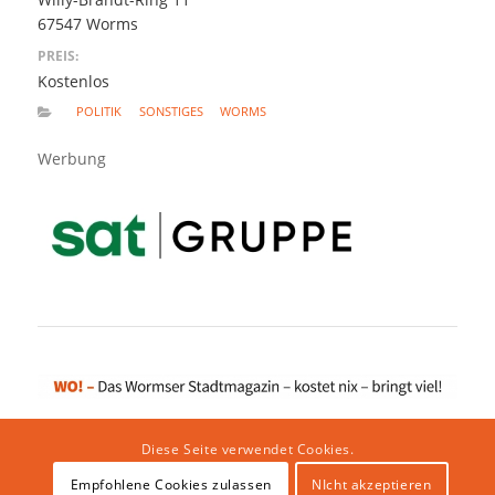
67547 Worms
PREIS:
Kostenlos
POLITIK
SONSTIGES
WORMS
Werbung
Diese Seite verwendet Cookies.
Empfohlene Cookies zulassen
NIcht akzeptieren
Impressum
|
Datenschutzerklärung
|
Website von klicklabor.de
|