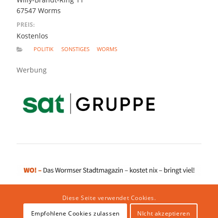
67547 Worms
PREIS:
Kostenlos
POLITIK
SONSTIGES
WORMS
Werbung
Diese Seite verwendet Cookies.
Empfohlene Cookies zulassen
NIcht akzeptieren
Impressum
|
Datenschutzerklärung
|
Website von klicklabor.de
|