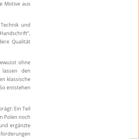
ie Motive aus
e Technik und
Handschrift“,
dere Qualität
 bewusst ohne
 lassen den
n klassische
 So entstehen
ägt: Ein Teil
in Polen noch
 und ergänzte
usforderungen