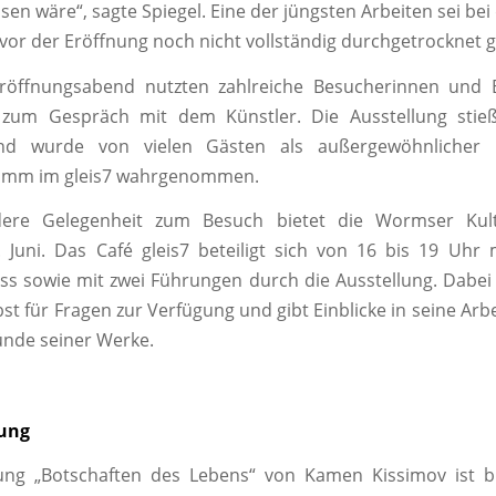
sen wäre“, sagte Spiegel. Eine der jüngsten Arbeiten sei be
vor der Eröffnung noch nicht vollständig durchgetrocknet 
öffnungsabend nutzten zahlreiche Besucherinnen und 
 zum Gespräch mit dem Künstler. Die Ausstellung stie
und wurde von vielen Gästen als außergewöhnlicher 
amm im gleis7 wahrgenommen.
dere Gelegenheit zum Besuch bietet die Wormser Kul
 Juni. Das Café gleis7 beteiligt sich von 16 bis 19 Uhr
s sowie mit zwei Führungen durch die Ausstellung. Dabe
bst für Fragen zur Verfügung und gibt Einblicke in seine Arb
ünde seiner Werke.
lung
ung „Botschaften des Lebens“ von Kamen Kissimov ist bi