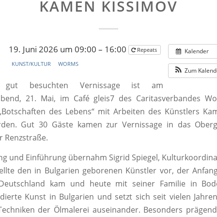
KAMEN KISSIMOV
19. Juni 2026 um 09:00 – 16:00
Repeats
Kalender
KUNST/KULTUR
WORMS
Zum Kalend
 gut besuchten Vernissage ist am
bend, 21. Mai, im Café gleis7 des Caritasverbandes Wo
 „Botschaften des Lebens“ mit Arbeiten des Künstlers Ka
rden. Gut 30 Gäste kamen zur Vernissage in das Ober
r Renzstraße.
g und Einführung übernahm Sigrid Spiegel, Kulturkoordina
stellte den in Bulgarien geborenen Künstler vor, der Anfan
Deutschland kam und heute mit seiner Familie in Bod
dierte Kunst in Bulgarien und setzt sich seit vielen Jahren
Techniken der Ölmalerei auseinander. Besonders prägend