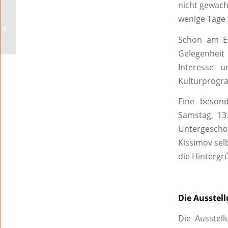
nicht gewach
wenige Tage 
Queere Geschichte entdecken!
Schon am Er
Gelegenheit
Interesse 
Kulturprogr
Eine beson
Samstag, 13.
Untergeschos
Kissimov sel
die Hintergr
Die Ausstel
Die Ausstell