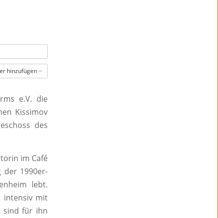
er hinzufügen
rms e.V. die
men Kissimov
geschoss des
torin im Café
g der 1990er-
enheim lebt.
 intensiv mit
 sind für ihn