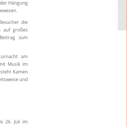
i der Hängung
gewesen.
Gi
Besucher die
ß auf großes
Beitrag zum
turnacht am
 mit Musik im
i steht Kamen
eitsweise und
s 26. Juli im