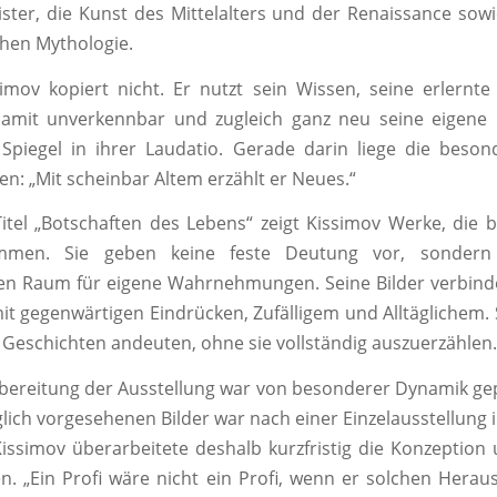
ister, die Kunst des Mittelalters und der Renaissance sow
chen Mythologie.
mov kopiert nicht. Er nutzt sein Wissen, seine erlernt
damit unverkennbar und zugleich ganz neu seine eigene 
 Spiegel in ihrer Laudatio. Gerade darin liege die beson
en: „Mit scheinbar Altem erzählt er Neues.“
tel „Botschaften des Lebens“ zeigt Kissimov Werke, die
ommen. Sie geben keine feste Deutung vor, sondern
en Raum für eigene Wahrnehmungen. Seine Bilder verbinde
it gegenwärtigen Eindrücken, Zufälligem und Alltäglichem.
e Geschichten andeuten, ohne sie vollständig auszuerzählen.
bereitung der Ausstellung war von besonderer Dynamik gepr
lich vorgesehenen Bilder war nach einer Einzelausstellung 
issimov überarbeitete deshalb kurzfristig die Konzeption
n. „Ein Profi wäre nicht ein Profi, wenn er solchen Hera