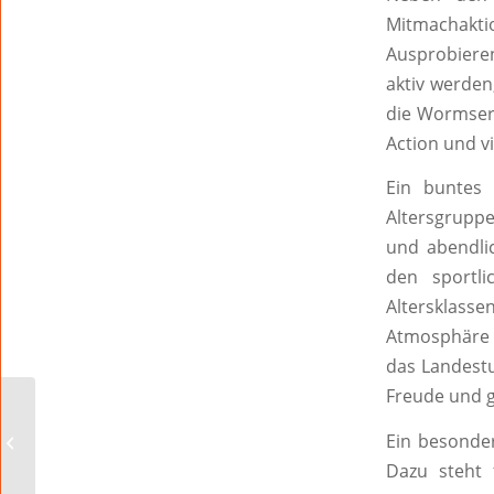
Mitmachakt
Ausprobieren
aktiv werde
die Wormser 
Action und v
Ein buntes
Altersgrupp
und abendli
den sportli
Altersklasse
Atmosphäre 
das Landestu
Freude und 
Ausstellung 50 Jahre Open Air Hamm
Ein besonder
Dazu steht 