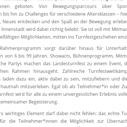
ionen geboten. Von Bewegungsparcours über Spo
 bis hin zu Challenges für verschiedene Altersklassen – hie
n, Neues entdecken und den Spaß an der Bewegung erlebe
Innenstadt wird dabei richtig belebt: Sie ist voll mit Mitm
ielfältigen Möglichkeiten, mitten ins Turnfestgeschehen ein
 Rahmenprogramm sorgt darüber hinaus für Unterhaltu
en von 6 bis 99 Jahren. Showacts, Bühnenprogramm, Mit
che Partys machen das Landesturnfest zu einem Event, d
chen Rahmen hinausgeht. Zahlreiche Turnfestwettkämp
n laden dazu ein, aktiv dabei zu sein, mitzufiebern und die
hautnah mitzuerleben. Egal ob als Teilnehmer*in oder Zu
rnfest wird für alle zu einem unvergesslichen Erlebnis vol
gemeinsamer Begeisterung.
s wichtiges Element darf dabei nicht fehlen: das echte Tur
für die Teilnehmer*innen die Möglichkeit zur Übernach