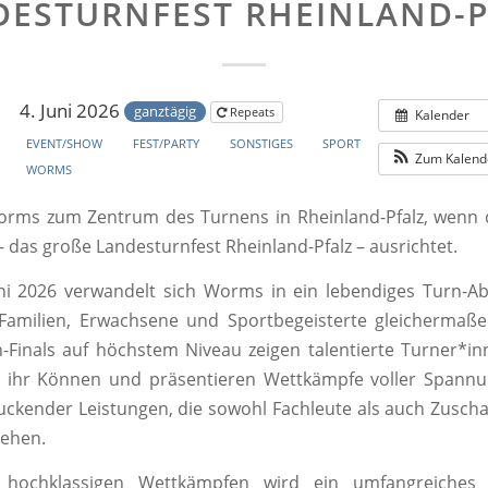
DESTURNFEST RHEINLAND-P
4. Juni 2026
ganztägig
Repeats
Kalender
EVENT/SHOW
FEST/PARTY
SONSTIGES
SPORT
Zum Kalend
WORMS
orms zum Zentrum des Turnens in Rheinland-Pfalz, wenn d
– das große Landesturnfest Rheinland-Pfalz – ausrichtet.
ni 2026 verwandelt sich Worms in ein lebendiges Turn-A
Familien, Erwachsene und Sportbegeisterte gleichermaße
-Finals auf höchstem Niveau zeigen talentierte Turner*
 ihr Können und präsentieren Wettkämpfe voller Spannun
ckender Leistungen, die sowohl Fachleute als auch Zusch
iehen.
hochklassigen Wettkämpfen wird ein umfangreiches