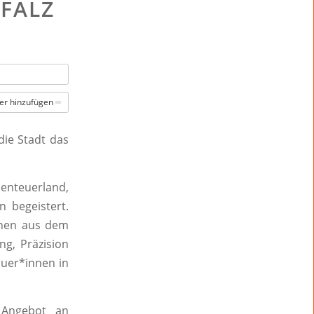
FALZ
er hinzufügen
ie Stadt das
benteuerland,
n begeistert.
innen aus dem
g, Präzision
auer*innen in
 Angebot an