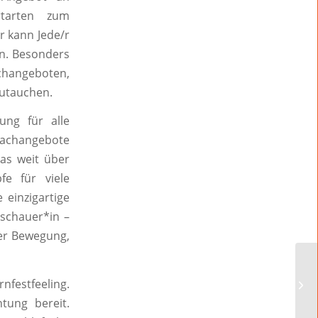
rtarten zum
r kann Jede/r
n. Besonders
achangeboten,
zutauchen.
ng für alle
machangebote
as weit über
fe für viele
 einzigartige
schauer*in –
ler Bewegung,
Am
nfestfeeling.
tung bereit.