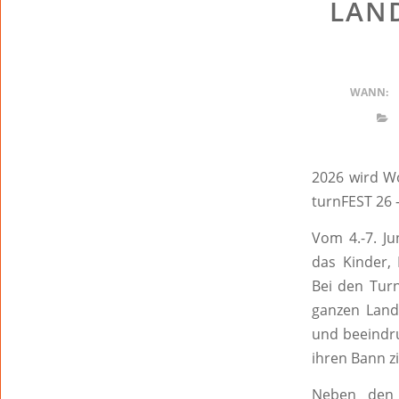
LAN
WANN:
2026 wird W
turnFEST 26 
Vom 4.-7. Ju
das Kinder, 
Bei den Turn
ganzen Land
und beeindru
ihren Bann z
Neben den 