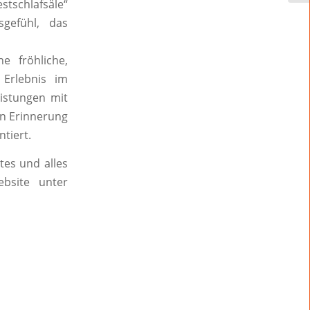
tschlafsäle“
sgefühl, das
 fröhliche,
 Erlebnis im
eistungen mit
in Erinnerung
tiert.
tes und alles
bsite unter