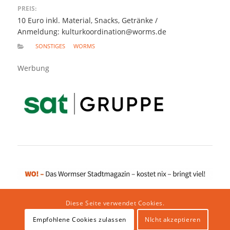
PREIS:
10 Euro inkl. Material, Snacks, Getränke /
Anmeldung: kulturkoordination@worms.de
SONSTIGES
WORMS
Werbung
Diese Seite verwendet Cookies.
Empfohlene Cookies zulassen
NIcht akzeptieren
Impressum
|
Datenschutzerklärung
|
Website von klicklabor.de
|