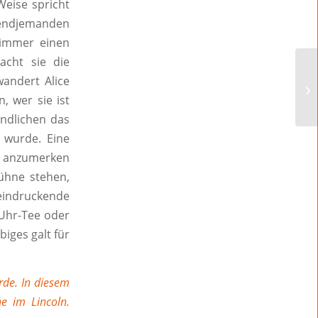
Weise spricht
gendjemanden
 immer einen
acht sie die
wandert Alice
, wer sie ist
endlichen das
 wurde. Eine
t anzumerken
Bühne stehen,
eeindruckende
-Uhr-Tee oder
iges galt für
rde. In diesem
e im Lincoln.