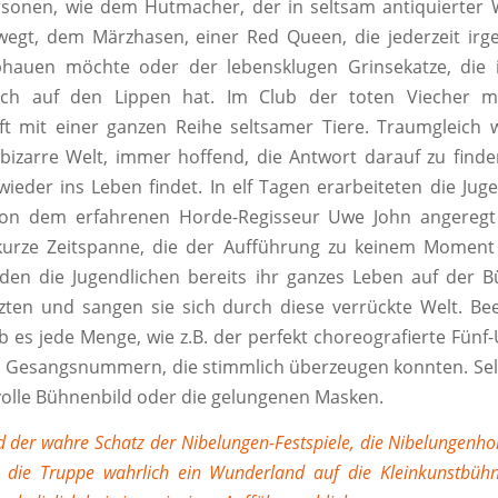
rsonen, wie dem Hutmacher, der in seltsam antiquierter 
wegt, dem Märzhasen, einer Red Queen, die jederzeit ir
hauen möchte oder der lebensklugen Grinsekatze, die
ch auf den Lippen hat. Im Club der toten Viecher m
t mit einer ganzen Reihe seltsamer Tiere. Traumgleich 
bizarre Welt, immer hoffend, die Antwort darauf zu finden
wieder ins Leben findet. In elf Tagen erarbeiteten die Jug
von dem erfahrenen Horde-Regisseur Uwe John angeregt
 kurze Zeitspanne, die der Aufführung zu keinem Momen
den die Jugendlichen bereits ihr ganzes Leben auf der 
nzten und sangen sie sich durch diese verrückte Welt. B
es jede Menge, wie z.B. der perfekt choreografierte Fünf
n Gesangsnummern, die stimmlich überzeugen konnten. Selb
volle Bühnenbild oder die gelungenen Masken.
d der wahre Schatz der Nibelungen-Festspiele, die Nibelungenho
e die Truppe wahrlich ein Wunderland auf die Kleinkunstbühn