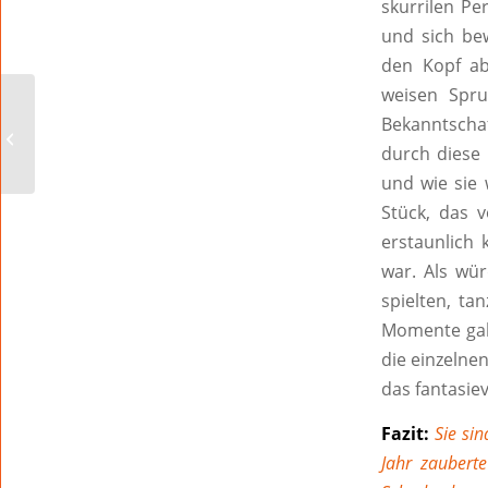
skurrilen Pe
und sich be
den Kopf ab
weisen Spru
Zum Start des
Bekanntschaf
Ausbildungsjahrs noch
237 freie Plätze in
durch diese 
Worms
und wie sie 
Stück, das 
erstaunlich
war. Als wür
spielten, ta
Momente gab 
die einzelne
das fantasie
Fazit:
Sie sin
Jahr zaubert