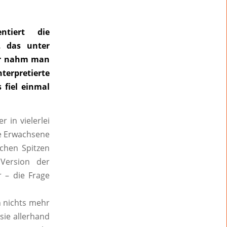
ntiert die
, das unter
ahr nahm man
terpretierte
 fiel einmal
 in vielerlei
ie Erwachsene
schen Spitzen
Version der
 – die Frage
n nichts mehr
sie allerhand