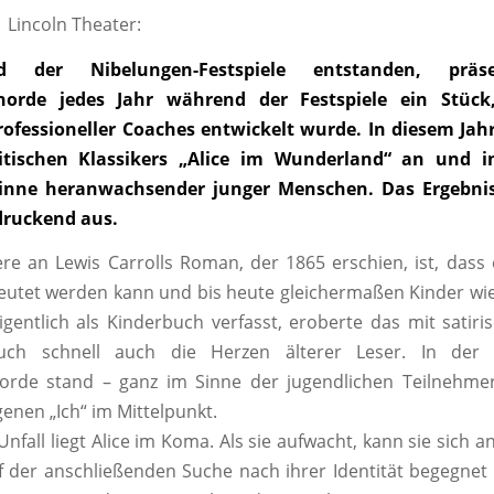
 | Lincoln Theater:
 der Nibelungen-Festspiele entstanden, präse
horde jedes Jahr während der Festspiele ein Stück
rofessioneller Coaches entwickelt wurde. In diesem J
itischen Klassikers „Alice im Wunderland“ an und in
inne heranwachsender junger Menschen. Das Ergebnis
druckend aus.
e an Lewis Carrolls Roman, der 1865 erschien, ist, dass er
eutet werden kann und bis heute gleichermaßen Kinder w
Eigentlich als Kinderbuch verfasst, eroberte das mit satiri
Buch schnell auch die Herzen älterer Leser. In der 
orde stand – ganz im Sinne der jugendlichen Teilnehmer
enen „Ich“ im Mittelpunkt.
nfall liegt Alice im Koma. Als sie aufwacht, kann sie sich a
f der anschließenden Suche nach ihrer Identität begegnet 