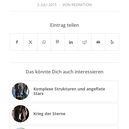
2. JULI 2015
/
VON
REDAKTION
Eintrag teilen
Das könnte Dich auch interessieren
Komplexe Strukturen und angefixte
Stars
Krieg der Sterne