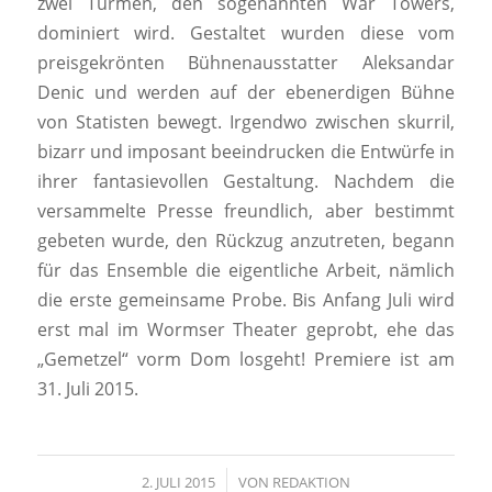
zwei Türmen, den sogenannten War Towers,
dominiert wird. Gestaltet wurden diese vom
preisgekrönten Bühnenausstatter Aleksandar
Denic und werden auf der ebenerdigen Bühne
von Statisten bewegt. Irgendwo zwischen skurril,
bizarr und imposant beeindrucken die Entwürfe in
ihrer fantasievollen Gestaltung. Nachdem die
versammelte Presse freundlich, aber bestimmt
gebeten wurde, den Rückzug anzutreten, begann
für das Ensemble die eigentliche Arbeit, nämlich
die erste gemeinsame Probe. Bis Anfang Juli wird
erst mal im Wormser Theater geprobt, ehe das
„Gemetzel“ vorm Dom losgeht! Premiere ist am
31. Juli 2015.
2. JULI 2015
/
VON
REDAKTION