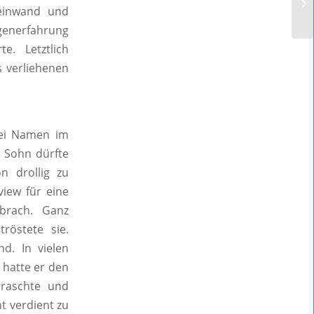
Leinwand und
enerfahrung
e. Letztlich
s verliehenen
wei Namen im
s Sohn dürfte
n drollig zu
view für eine
brach. Ganz
östete sie.
d. In vielen
 hatte er den
rraschte und
t verdient zu