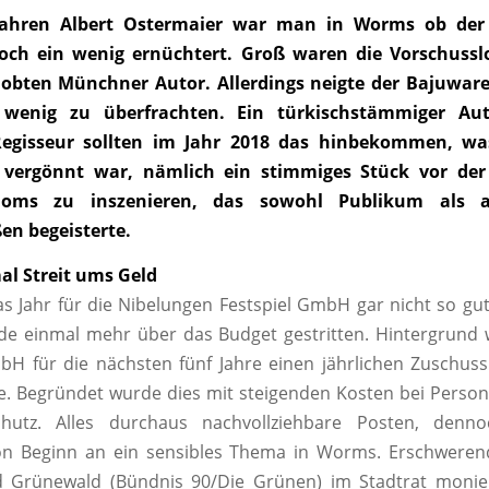
Jahren Albert Ostermaier war man in Worms ob der
doch ein wenig ernüchtert. Groß waren die Vorschussl
obten Münchner Autor. Allerdings neigte der Bajuware
 wenig zu überfrachten. Ein türkischstämmiger Au
Regisseur sollten im Jahr 2018 das hinbekommen, wa
 vergönnt war, nämlich ein stimmiges Stück vor der
oms zu inszenieren, das sowohl Publikum als a
en begeisterte.
al Streit ums Geld
as Jahr für die Nibelungen Festspiel GmbH gar nicht so gu
e einmal mehr über das Budget gestritten. Hintergrund 
bH für die nächsten fünf Jahre einen jährlichen Zuschus
e. Begründet wurde dies mit steigenden Kosten bei Persona
hutz. Alles durchaus nachvollziehbare Posten, denno
von Beginn an ein sensibles Thema in Worms. Erschweren
d Grünewald (Bündnis 90/Die Grünen) im Stadtrat monier