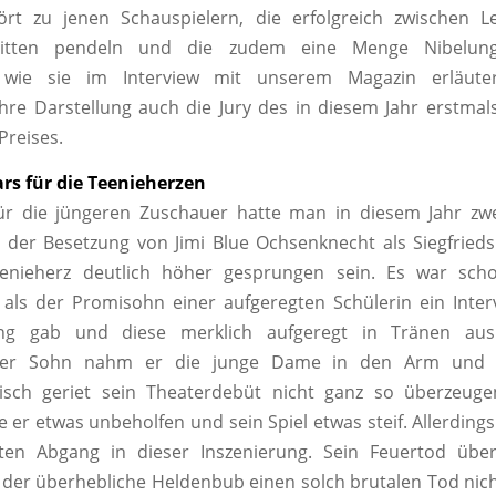
ört zu jenen Schauspielern, die erfolgreich zwischen 
tritten pendeln und die zudem eine Menge Nibelung
 wie sie im Interview mit unserem Magazin erläutert
hre Darstellung auch die Jury des in diesem Jahr erstmal
Preises.
rs für die Teenieherzen
ür die jüngeren Zuschauer hatte man in diesem Jahr z
 der Besetzung von Jimi Blue Ochsenknecht als Siegfried
nieherz deutlich höher gesprungen sein. Es war scho
als der Promisohn einer aufgeregten Schülerin ein Inter
tung gab und diese merklich aufgeregt in Tränen aus
ner Sohn nahm er die junge Dame in den Arm und tr
risch geriet sein Theaterdebüt nicht ganz so überzeugen
e er etwas unbeholfen und sein Spiel etwas steif. Allerdings
sten Abgang in dieser Inszenierung. Sein Feuertod übe
 der überhebliche Heldenbub einen solch brutalen Tod nich