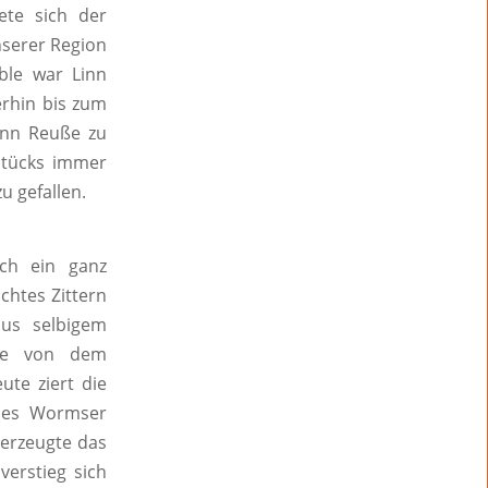
ete sich der
nserer Region
ble war Linn
erhin bis zum
Linn Reuße zu
Stücks immer
u gefallen.
och ein ganz
chtes Zittern
us selbigem
rde von dem
te ziert die
 des Wormser
erzeugte das
verstieg sich