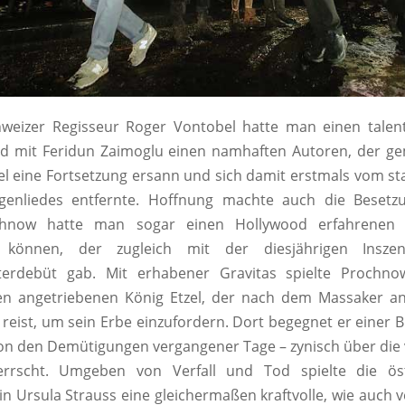
weizer Regisseur Roger Vontobel hatte man einen talen
nd mit Feridun Zaimoglu einen namhaften Autoren, der g
l eine Fortsetzung ersann und sich damit erstmals vom st
genliedes entfernte. Hoffnung machte auch die Besetzun
chnow hatte man sogar einen Hollywood erfahrenen S
en können, der zugleich mit der diesjährigen Inszen
eaterdebüt gab. Mit erhabener Gravitas spielte Prochn
en angetriebenen König Etzel, der nach dem Massaker a
eist, um sein Erbe einzufordern. Dort begegnet er einer Br
on den Demütigungen vergangener Tage – zynisch über die
rscht. Umgeben von Verfall und Tod spielte die öst
in Ursula Strauss eine gleichermaßen kraftvolle, wie auch ve