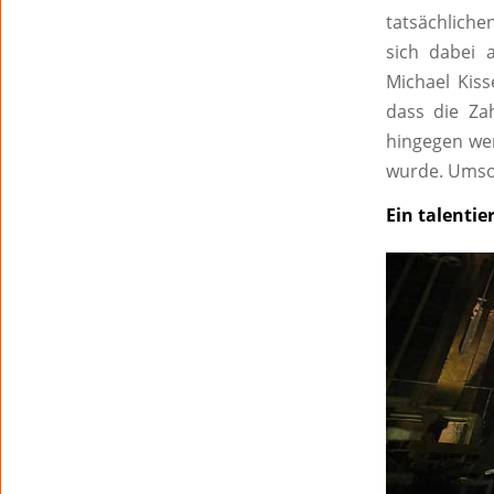
tatsächliche
sich dabei 
Michael Kiss
dass die Za
hingegen wen
wurde. Umso 
Ein talenti