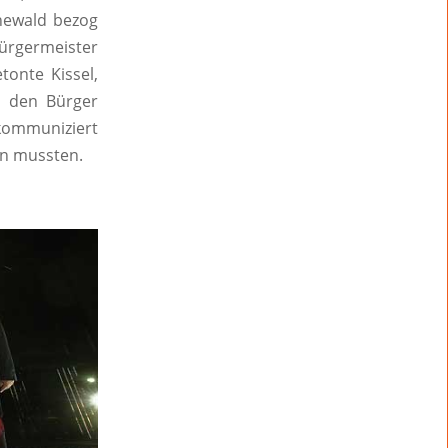
ünewald bezog
ürgermeister
tonte Kissel,
e den Bürger
 kommuniziert
en mussten.