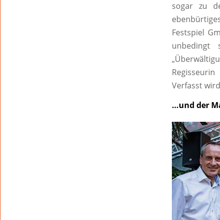
sogar zu d
ebenbürtige
Festspiel Gm
unbedingt s
„Überwälti
Regisseurin
Verfasst wir
…und der Ma