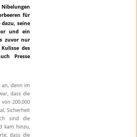
 Nibelungen
orbeeren für
 dazu, seine
tor und ein
s zuvor nur
 Kulisse des
uch Presse
t an, denn im
war, dass die
s von 200.000
l, Sicherheit
ch sind die
d kam hinzu,
te, dass die