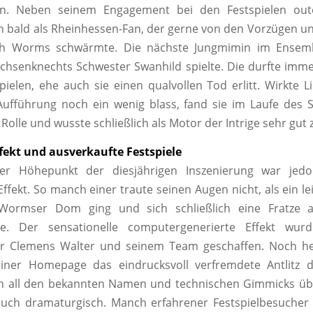
n. Neben seinem Engagement bei den Festspielen out
h bald als Rheinhessen-Fan, der gerne von den Vorzügen u
ch Worms schwärmte. Die nächste Jungmimin im Ensem
chsenknechts Schwester Swanhild spielte. Die durfte imm
pielen, ehe auch sie einen qualvollen Tod erlitt. Wirkte 
Aufführung noch ein wenig blass, fand sie im Laufe des 
 Rolle und wusste schließlich als Motor der Intrige sehr gut z
fekt und ausverkaufte Festspiele
ner Höhepunkt der diesjährigen Inszenierung war jed
ffekt. So manch einer traute seinen Augen nicht, als ein lei
Wormser Dom ging und sich schließlich eine Fratze a
lte. Der sensationelle computergenerierte Effekt wu
er Clemens Walter und seinem Team geschaffen. Noch heu
seiner Homepage das eindrucksvoll verfremdete Antlitz
 all den bekannten Namen und technischen Gimmicks üb
uch dramaturgisch. Manch erfahrener Festspielbesucher 