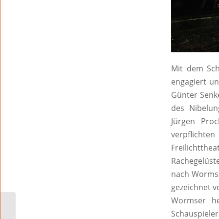
Mit dem Sch
engagiert u
Günter Senke
des Nibelun
Jürgen Pro
verpflicht
Freilichtth
Rachegelüst
nach Worms r
gezeichnet v
Wormser her
Schauspieler
Kissels Eigentor