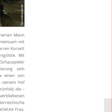
tierten Mann
emeinsam mit
arren Korsett
gsliste. Mit
chauspieler
ierung sein
ow einen von
n seinem Hof
ünhild, die –
 verbliebenen
erreichische
rletzte Frau.