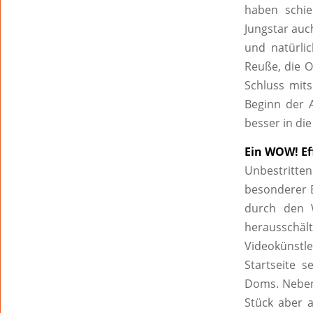
haben schie
Jungstar auc
und natürli
Reuße, die O
Schluss mits
Beginn der 
besser in die
Ein WOW! Ef
Unbestritte
besonderer E
durch den 
herausschä
Videokünstl
Startseite 
Doms. Neben
Stück aber a