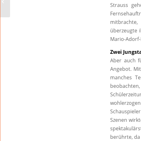
Strauss geh
Fernsehauf
mitbrachte,
überzeugte i
Mario-Adorf-
Zwei Jungsta
Aber auch f
Angebot. Mit
manches Tee
beobachten, 
Schülerzei
wohlerzoge
Schauspiele
Szenen wirkt
spektakulär
berührte, da