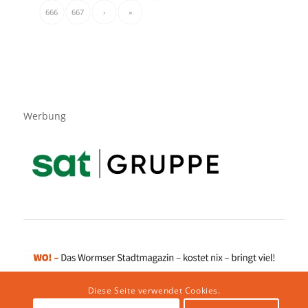
666
667
›
»
Werbung
Diese Seite verwendet Cookies.