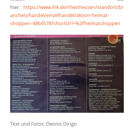
hier:
https://www.ihk.de/rheinhessen/standort/br
anchen/handel/einzelhandel/aktion-heimat-
shoppen–4864578?shortUrl=%2Fheimatshoppen
Text und Fotos: Dennis Dirigo