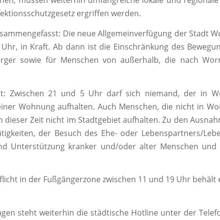
ichen, müssen weiterhin umfangreiche lokale und region
ektionsschutzgesetz ergriffen werden.
sammengefasst: Die neue Allgemeinverfügung der Stadt Wo
0 Uhr, in Kraft. Ab dann ist die Einschränkung des Bewegun
rger sowie für Menschen von außerhalb, die nach Wo
ilt: Zwischen 21 und 5 Uhr darf sich niemand, der in 
einer Wohnung aufhalten. Auch Menschen, die nicht in W
in dieser Zeit nicht im Stadtgebiet aufhalten. Zu den Ausn
ätigkeiten, der Besuch des Ehe- oder Lebenspartners/Leb
und Unterstützung kranker und/oder alter Menschen und 
licht in der Fußgängerzone zwischen 11 und 19 Uhr behält e
agen steht weiterhin die städtische Hotline unter der Tel