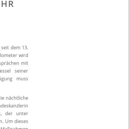
EHR
 seit dem 13.
ilometer wird
esprächen mit
ssel seiner
fügung muss
ie nächtliche
ndeskanzlerin
s, der unter
en. Um dieses