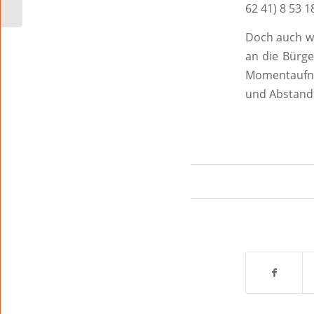
62 41) 8 53 
Doch auch we
an die Bürge
Momentaufnah
und Abstands