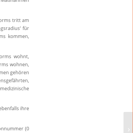
ale Maßnahmen
rms tritt am
gsradius‘ für
rms kommen,
Worms wohnt,
orms wohnen,
ahmen gehören
ensgefährten,
medizinische
benfalls ihre
efonnummer (0