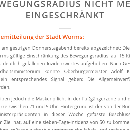
WEGUNGSRADIUS NICHT M
EINGESCHRÄNKT
semitteilung der Stadt Worms:
h am gestrigen Donnerstagabend bereits abgezeichnet: Die
rms gültige Einschränkung des Bewegungsradius‘ auf 15 K
 deutlich gefallenen Inzidenzwertes aufgehoben. Nach G
heitsministerium konnte Oberbürgermeister Adolf Ke
 ein entsprechendes Signal geben: Die Allgemeinver
rden.
iben jedoch die Maskenpflicht in der Fußgängerzone und d
re zwischen 21 und 5 Uhr. Hintergrund ist der von der Bu
isterpräsidenten in dieser Woche gefasste Beschlus
Ziel hat, auf eine sieben-Tage-Inzidenz von 50 zu komm