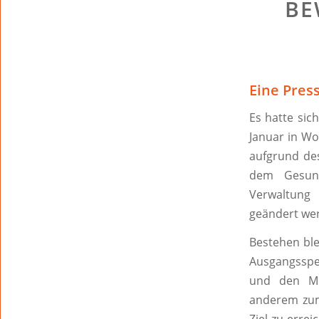
BE
Eine Pres
Es hatte sic
Januar in Wo
aufgrund des
dem Gesund
Verwaltung
geändert we
Bestehen ble
Ausgangssper
und den Min
anderem zum 