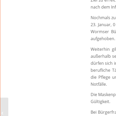
Ziel zu erre
nach dem Inf
Nochmals zu
23. Januar, 
Wormser Bü
aufgehoben.
Weiterhin g
außerhalb s
dürfen sich 
berufliche T
die Pflege 
Notfälle.
Die Maskenpf
Gültigkeit.
DRK startet Fahrdienst
Bei Bürgerfr
zum Impfzentrum