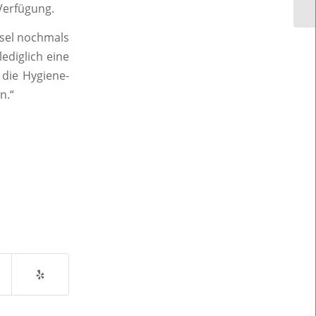
Verfügung.
ssel nochmals
ediglich eine
 die Hygiene-
n.“