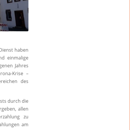
 Dienst haben
und einmalige
genen Jahres
rona-Krise –
reichen des
sts durch die
rgeben, allen
erzahlung zu
zahlungen am