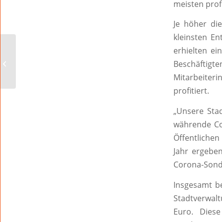
meisten profi
Je höher die
kleinsten En
erhielten e
Corona-Testzentren
des Wormser Modells
Beschäftigte
schließen
Mitarbeiter
profitiert.
„Unsere Stad
währende Cor
Öffentlichen
Jahr ergeben
Corona-Sond
Insgesamt be
Stadtverwal
Euro. Diese