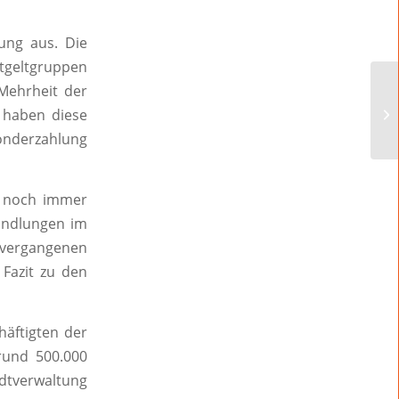
lung aus. Die
ntgeltgruppen
Mehrheit der
, haben diese
onderzahlung
ie noch immer
handlungen im
m vergangenen
 Fazit zu den
häftigten der
rund 500.000
dtverwaltung