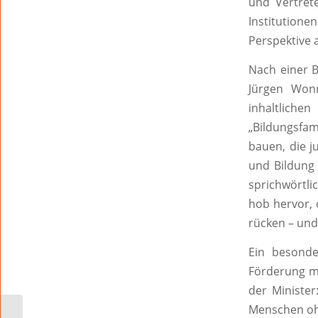
und Vertrete
Institution
Perspektive 
Nach einer 
Jürgen Wonn
inhaltliche
„Bildungsfa
bauen, die j
und Bildung 
sprichwörtli
hob hervor, 
rücken – und
Ein besonde
Förderung m
der Minister
Menschen ohn
DryLight – Christmas &