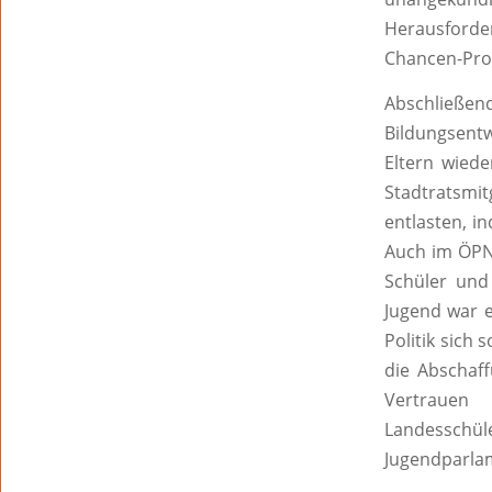
Herausforde
Chancen-Pr
Abschließe
Bildungsent
Eltern wied
Stadtratsmit
entlasten, i
Auch im ÖPNV
Schüler und
Jugend war e
Politik sich
die Abschaff
Vertrauen
Landesschü
Jugendparla