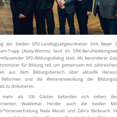
ung der beiden SPD-Landtagsabgeordneten Dirk Beyer 
lam-Trapp (Alzey-Worms) fand im DRK-Berufsbildungsw
mfassender SPD-Bildungsdialog statt. Als besonderer Ga
tsminister für Bildung teil, um gemeinsam mit zahlreiche
en aus dem Bildungsbereich über aktuelle Herausf
 Reformen und die Weiterentwicklung der Bildungsla
lz zu diskutieren.
 mehr als 100 Gästen befanden sich neben d
zernenten Waldemar Herder auch die beiden Mit
er*innenvertretung Naila Murati und Zahra Barkouch. Ve