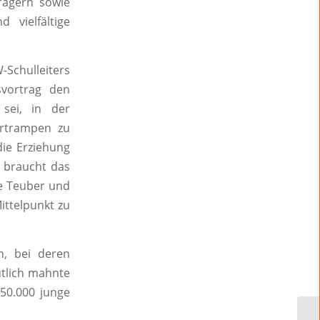
trägern sowie
 vielfältige
Schulleiters
svortrag den
 sei, in der
artrampen zu
die Erziehung
s braucht das
te Teuber und
ittelpunkt zu
n, bei deren
tlich mahnte
 50.000 junge