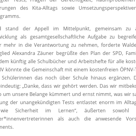
rungen des Kita-Alltags sowie Umsetzungsperspektive
ogramms.
nd stand der Appell im Mittelpunkt, gemeinsam zu 
wicklung als gesamtgesellschaftliche Aufgabe zu begreif
er mehr in die Verantwortung zu nehmen, forderte Wald
glied Alexandra Zäuner begrüßte den Plan der SPD, Fami
ndem künftig alle Schulbücher und Arbeitshefte für alle kost
 könnte die Gemeinschaft mit einem kostenfreien ÖPNV-Ti
 Schülerinnen das noch über Schule hinaus ergänzen. D
indeutig: „Danke, dass wir gehört werden. Das wir mitb
 so um unsere Belange kümmert und ernst nimmt, was wir 
ung der unangekündigten Tests entlastet enorm im Allta
 wie Sicherheit im Lernen“, äußerten sowohl 
ler*innenvertreterinnen als auch die anwesende Vors
ments.