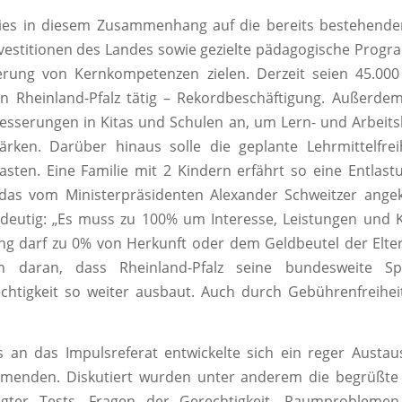
ies in diesem Zusammenhang auf die bereits bestehende
vestitionen des Landes sowie gezielte pädagogische Progr
erung von Kernkompetenzen zielen. Derzeit seien 45.000
n Rheinland-Pfalz tätig – Rekordbeschäftigung. Außerde
esserungen in Kitas und Schulen an, um Lern- und Arbei
ärken. Darüber hinaus solle die geplante Lehrmittelfrei
lasten. Eine Familie mit 2 Kindern erfährt so eine Entlas
das vom Ministerpräsidenten Alexander Schweitzer angekü
indeutig: „Es muss zu 100% um Interesse, Leistungen und
ng darf zu 0% von Herkunft oder dem Geldbeutel der Elt
n daran, dass Rheinland-Pfalz seine bundesweite Spi
chtigkeit so weiter ausbaut. Auch durch Gebührenfreihei
 an das Impulsreferat entwickelte sich ein reger Austa
ehmenden. Diskutiert wurden unter anderem die begrüßte
gter Tests, Fragen der Gerechtigkeit, Raumproblemen