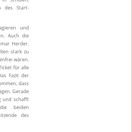
n des Start-
agieren und
en. Auch die
emar Herder.
lien stark zu
enfrei wären.
cket für alle
as Fazit der
ekommen, dass
sagen. Gerade
g und schafft
die beiden
itzende des