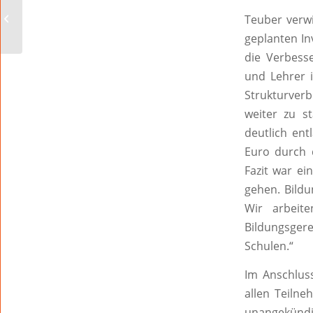
Soul am 14. Dezember
Teuber verw
im Hamburger Tor
geplanten In
die Verbess
und Lehrer i
Strukturverb
weiter zu st
deutlich ent
Euro durch 
Fazit war e
gehen. Bildu
Wir arbeite
Bildungsgere
Schulen.“
Im Anschluss
allen Teiln
unangekündi