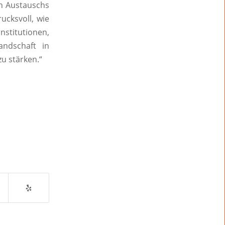
en Austauschs
ucksvoll, wie
titutionen,
andschaft in
zu stärken.“