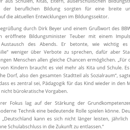
r aus Schulen, Kitas, Eltern, außerschulischen Bildungs
en der beruflichen Bildung sorgten für eine breite und
auf die aktuellen Entwicklungen im Bildungssektor.
Begrüßung durch Dirk Beyer und einem Grußwort des BBW-
 eröffnete Bildungsminister Teuber mit einem Impul
n Austausch des Abends. Er betonte, wie wichtig es
milie“ weniger über Verbote zu sprechen, dafür aber St
ungen Menschen allen gleiche Chancen ermöglichen. „Für 
von Kindern braucht es viel mehr als Kita und Schule. E
che Dorf, also den gesamten Stadtteil als Sozialraum“, sag
dass es zentral sei, Pädagogik für das Kind wieder in den M
 nicht bürokratische Vorgaben.
rer Fokus lag auf der Stärkung der Grundkompetenze
oderne Technik eine bedeutende Rolle spielen könne. Deu
: „Deutschland kann es sich nicht länger leisten, jährlich
e Schulabschluss in die Zukunft zu entlassen.“