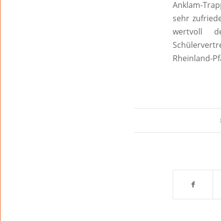
Anklam-Trapp
sehr zufried
wertvoll d
Schülervert
Rheinland-Pf