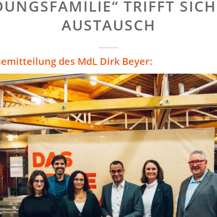
DUNGSFAMILIE“ TRIFFT SIC
AUSTAUSCH
semitteilung des MdL Dirk Beyer: