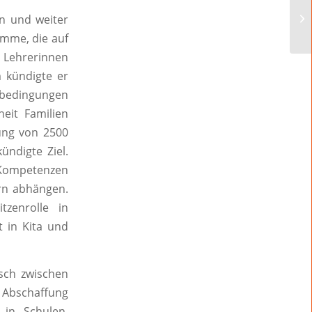
n und weiter
amme, die auf
 Lehrerinnen
m kündigte er
tsbedingungen
heit Familien
tung von 2500
ndigte Ziel.
 Kompetenzen
ern abhängen.
tzenrolle in
t in Kita und
usch zwischen
 Abschaffung
 in Schulen,