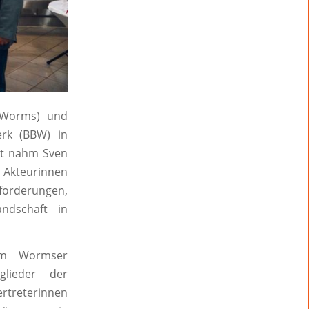
(Worms) und
erk (BBW) in
st nahm Sven
n Akteurinnen
orderungen,
ndschaft in
em Wormser
glieder der
rtreterinnen