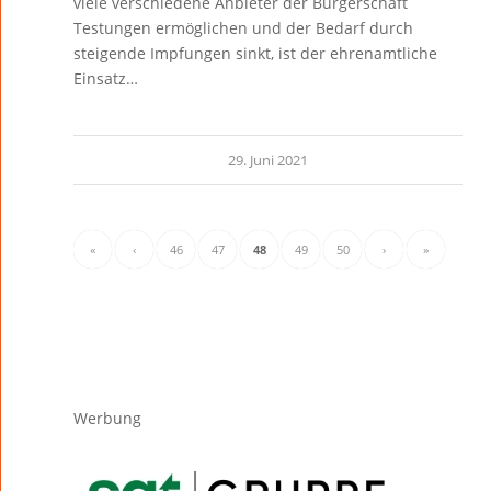
viele verschiedene Anbieter der Bürgerschaft
Testungen ermöglichen und der Bedarf durch
steigende Impfungen sinkt, ist der ehrenamtliche
Einsatz…
29. Juni 2021
«
‹
46
47
48
49
50
›
»
Werbung