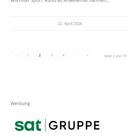
Wormser Sport. Rund 80 Anwesende nahmen…
22. April 2026
‹
1
2
3
4
›
»
Seite 2 von 37
Werbung