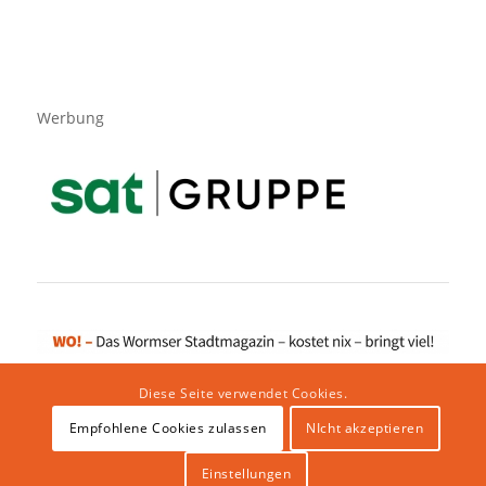
Werbung
Diese Seite verwendet Cookies.
Empfohlene Cookies zulassen
NIcht akzeptieren
Impressum
|
Datenschutzerklärung
|
Website von klicklabor.de
|
Webhosting & IT Infrastruktur
Einstellungen