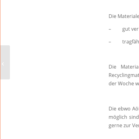
Die Material
– gut verd
– tragfäh
Neu in der Kinowelt
Worms: Die Geschichte
der Menschheit… leicht
Die Materi
gekürzt
Recyclingmat
der Woche w
Die ebwo AöR
möglich sind
gerne zur Ve