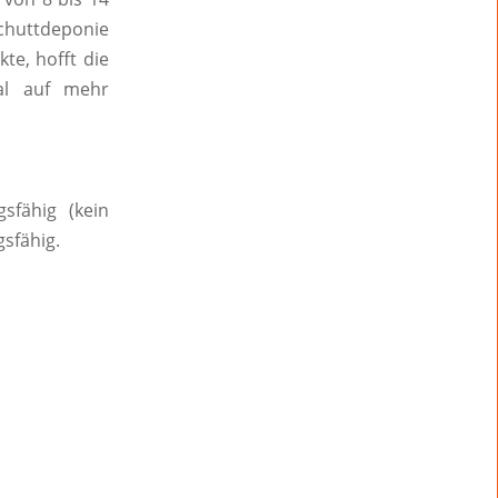
huttdeponie
te, hofft die
al auf mehr
sfähig (kein
gsfähig.