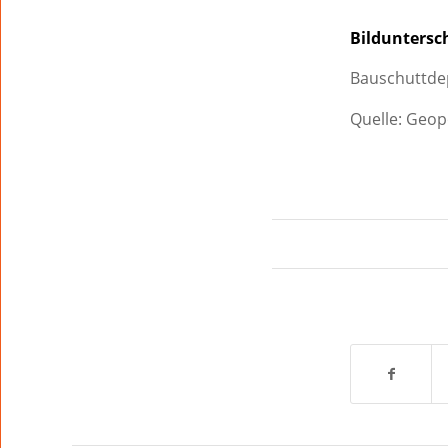
Bilduntersch
Bauschuttdep
Quelle: Geop