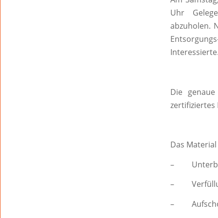
Uhr Gelege
abzuholen. N
Entsorgung
Interessierte
Die genaue 
zertifizierte
Das Material 
– Unterbau 
– Verfüll
– Aufscho