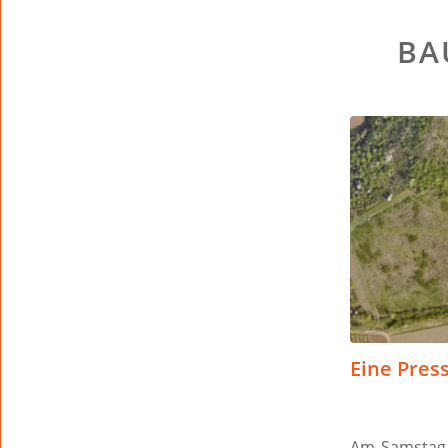
BA
Eine Pres
Am Samstag,