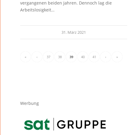
vergangenen beiden Jahren. Dennoch lag die
Arbeitslosigkeit…
31. März 2021
«
‹
37
38
39
40
41
›
»
Werbung