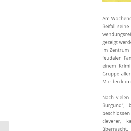
Am Wochenen
Beifall sein
wendungsrei
gezeigt werd
Im Zentrum d
feudalen Fam
einem Krimi
Gruppe aller
Morden kommt
Nach vielen
Burgund“, 
beschlossen 
cleverer, k
überrascht.
Bücherflohmarkt auf