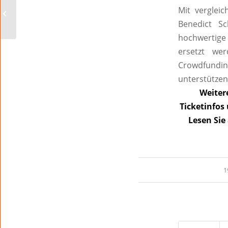
Mit vergleic
dem Obermarkt am
24.9.
Benedict Sc
hochwertige 
ersetzt we
Crowdfundin
unterstützen
Weitere
Ticketinfos
Lesen Sie
1