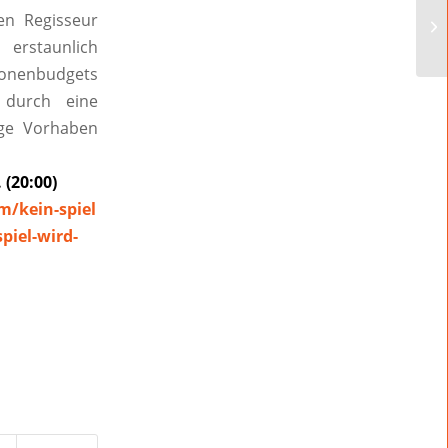
fen Regisseur
 erstaunlich
lionenbudgets
durch eine
ige Vorhaben
 (20:00)
m/kein-spiel
piel-wird-