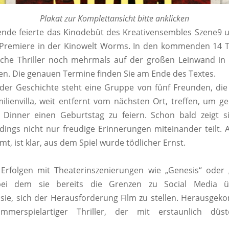
Plakat zur Komplettansicht bitte anklicken
de feierte das Kinodebüt des Kreativensembles Szene9 
e Premiere in der Kinowelt Worms. In den kommenden 14 
che Thriller noch mehrmals auf der großen Leinwand in 
en. Die genauen Termine finden Sie am Ende des Textes.
er Geschichte steht eine Gruppe von fünf Freunden, die 
ilienvilla, weit entfernt vom nächsten Ort, treffen, um 
 Dinner einen Geburtstag zu feiern. Schon bald zeigt si
dings nicht nur freudige Erinnerungen miteinander teilt. A
, ist klar, aus dem Spiel wurde tödlicher Ernst.
 Erfolgen mit Theaterinszenierungen wie „Genesis“ oder 
bei dem sie bereits die Grenzen zu Social Media übe
sie, sich der Herausforderung Film zu stellen. Herausgek
ammerspielartiger Thriller, der mit erstaunlich dü