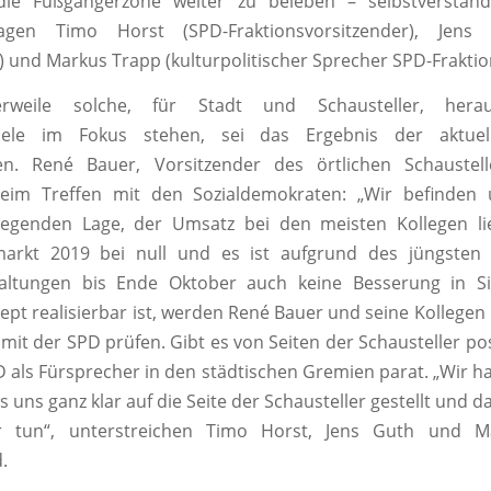
g die Fußgängerzone weiter zu beleben – selbstverständ
sagen Timo Horst (SPD-Fraktionsvorsitzender), Jens
) und Markus Trapp (kulturpolitischer Sprecher SPD-Fraktio
erweile solche, für Stadt und Schausteller, herau
iele im Fokus stehen, sei das Ergebnis der aktuel
n. René Bauer, Vorsitzender des örtlichen Schaustell
beim Treffen mit den Sozialdemokraten: „Wir befinden 
regenden Lage, der Umsatz bei den meisten Kollegen li
arkt 2019 bei null und es ist aufgrund des jüngsten
altungen bis Ende Oktober auch keine Besserung in Si
ept realisierbar ist, werden René Bauer und seine Kollege
mit der SPD prüfen. Gibt es von Seiten der Schausteller pos
D als Fürsprecher in den städtischen Gremien parat. „Wir 
 uns ganz klar auf die Seite der Schausteller gestellt und d
r tun“, unterstreichen Timo Horst, Jens Guth und M
.