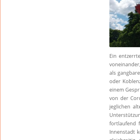
Ein entzerr
voneinander
als gangbare
oder Koblenz
einem Gespr
von der Coro
jeglichen al
Unterstützu
fortlaufend 
Innenstadt k