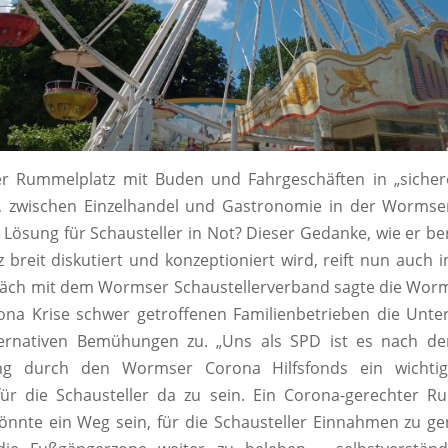
ter Rummelplatz mit Buden und Fahrgeschäften in „siche
, zwischen Einzelhandel und Gastronomie in der Wormser
 Lösung für Schausteller in Not? Dieser Gedanke, wie er ber
 breit diskutiert und konzeptioniert wird, reift nun auch 
äch mit dem Wormser Schaustellerverband sagte die Wor
na Krise schwer getroffenen Familienbetrieben die Unte
ternativen Bemühungen zu. „Uns als SPD ist es nach der
ng durch den Wormser Corona Hilfsfonds ein wichtig
für die Schausteller da zu sein. Ein Corona-gerechter 
önnte ein Weg sein, für die Schausteller Einnahmen zu g