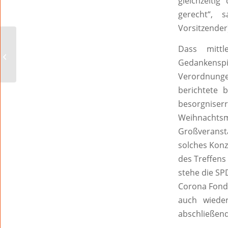
gleichzeiti
gerecht“, 
Vorsitzender
Anmeldung
Dass mittl
Sommerferienspiele ab
Gedankensp
sofort für alle
Verordnunge
berichtete 
besorgniser
Weihnachtsm
Großveranst
solches Konz
des Treffens 
stehe die SP
Corona Fonds
auch wiede
abschließend