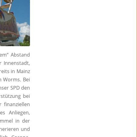
rem“ Abstand
 Innenstadt,
eits in Mainz
in Worms. Bei
mser SPD den
rstützung bei
 finanziellen
es Anliegen,
Rummel in der
enerieren und