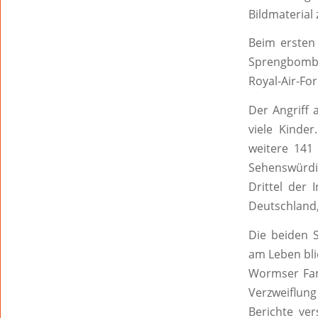
Bildmaterial
Beim ersten
Sprengbombe
Royal-Air-Fo
Der Angriff
viele Kinde
weitere 14
Sehenswürdig
Drittel der 
Deutschland,
Die beiden 
am Leben bli
Wormser Fami
Verzweiflun
Berichte ve