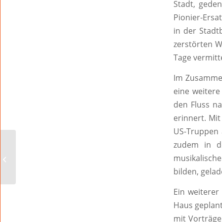
Stadt, gede
Pionier-Ersa
in der Stadt
zerstörten 
Tage vermitte
Im Zusammen
eine weitere
den Fluss na
erinnert. Mi
US-Truppen 
Bei den 530
zudem in d
Bauarbeitern in Worms
musikalisch
droht 10-Euro-Lohn-
bilden, gela
Lücke
Ein weiterer
Haus geplant
mit Vorträge