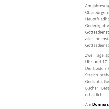
Am Jahresta
Oberbürgerm
Hauptfrie
Gedenkgottes
Gottesdiens
aller Innens
Gottesdienst 
Zwei Tage s
Uhr und 17 
Die beiden 
Streich ste
Gedichte. Ges
Bücher Bes
erhältlich.
Am
Donnerst