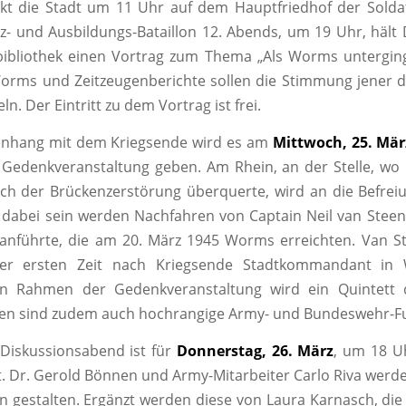
nkt die Stadt um 11 Uhr auf dem Hauptfriedhof der Solda
tz- und Ausbildungs-Bataillon 12. Abends, um 19 Uhr, hält 
bibliothek einen Vortrag zum Thema „Als Worms unterging
Worms und Zeitzeugenberichte sollen die Stimmung jener 
ln. Der Eintritt zu dem Vortrag ist frei.
hang mit dem Kriegsende wird es am
Mittwoch, 25. Mär
 Gedenkveranstaltung geben. Am Rhein, an der Stelle, wo
ch der Brückenzerstörung überquerte, wird an die Befrei
t dabei sein werden Nachfahren von Captain Neil van Steen
anführte, die am 20. März 1945 Worms erreichten. Van S
er ersten Zeit nach Kriegsende Stadtkommandant in
en Rahmen der Gedenkveranstaltung wird ein Quintett
den sind zudem auch hochrangige Army- und Bundeswehr-F
 Diskussionsabend ist für
Donnerstag, 26. März
, um 18 U
. Dr. Gerold Bönnen und Army-Mitarbeiter Carlo Riva wer
n gestalten. Ergänzt werden diese von Laura Karnasch, die