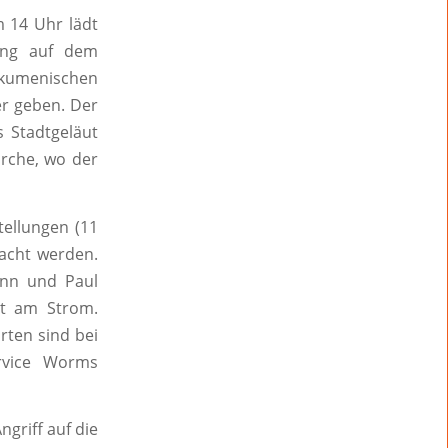
m 14 Uhr lädt
tung auf dem
umenischen
er geben. Der
 Stadtgeläut
irche, wo der
tellungen (11
acht werden.
ann und Paul
dt am Strom.
arten sind bei
rvice Worms
griff auf die