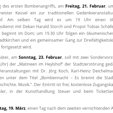
g des ersten Bombenangriffs, am
Freitag, 21. Februar
, u
eister Kessel ein zur traditionellen Gedenkveranstal
dhof. Am selben Tag wird es um 19 Uhr einen ök
dienst mit Dekan Harald Storch und Propst Tobias Schäf
t beginnt im Dom; um 19.30 Uhr folgen ein ökumenisches
tadtkirchen und ein gemeinsamer Gang zur Dreifaltigkeitsk
fortgesetzt wird.
päter, am
Sonntag, 23. Februar
, soll mit zwei Sondervors
Uhr) der „Matineen im Heylshof“ der Stadtzerstörung ged
Veranstaltungen mit Dr. Jörg Koch, Karl-Heinz Deichelm
hen unter dem Titel „Bombennacht – Es brennt die Sta
chichte. Musik.“. Der Eintritt ist frei; kostenlose Zugangsk
sler, in der Kunsthandlung Steuer und beim TicketSe
ag, 19. März
, einen Tag nach dem zweiten vernichtenden An