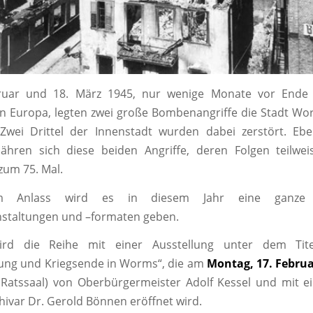
ruar und 18. März 1945, nur wenige Monate vor Ende 
in Europa, legten zwei große Bombenangriffe die Stadt Wo
Zwei Drittel der Innenstadt wurden dabei zerstört. Eb
jähren sich diese beiden Angriffe, deren Folgen teilwei
zum 75. Mal.
m Anlass wird es in diesem Jahr eine ganze
staltungen und –formaten geben.
ird die Reihe mit einer Ausstellung unter dem Tite
rung und Kriegsende in Worms“, die am
Montag, 17. Febru
(Ratssaal) von Oberbürgermeister Adolf Kessel und mit e
hivar Dr. Gerold Bönnen eröffnet wird.