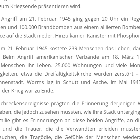
 zum Kriegsende präsentieren wird.
 Angriff am 21. Februar 1945 ging gegen 20 Uhr ein Reg
n und 100.000 Brandbomben aus einem alliierten Bombe
rce auf die Stadt nieder. Hinzu kamen Kanister mit Phosphor
 am 21. Februar 1945 kostete 239 Menschen das Leben, da
r. Beim Angriff amerikanischer Verbände am 18. März 1
1 Menschen ihr Leben. 25.000 Wohnungen und viele Mo
keiten, etwa die Dreifaltigkeitskirche wurden zerstört 
Innenstadt. Worms lag in Schutt und Asche. Im Mai 1945
 der Krieg war zu Ende.
Schreckensereignisse prägten die Erinnerung derjenigen 
eben, die jedoch zusehen mussten, wie ihre Stadt unterging. 
lie gibt es Erinnerungen an diese beiden Angriffe, an di
g und die Trauer, die die Verwandten erleiden mussten
rsuchen, die Tragödie, die Gefühle der Menschen wieder