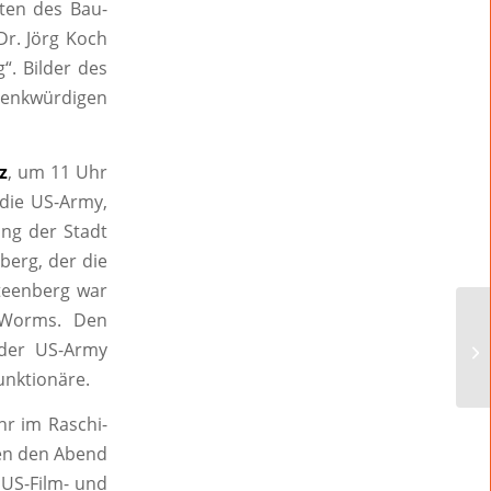
ten des Bau-
Dr. Jörg Koch
“. Bilder des
denkwürdigen
z
, um 11 Uhr
 die US-Army,
ung der Stadt
berg, der die
teenberg war
 Worms. Den
 der US-Army
unktionäre.
hr im Raschi-
den den Abend
 US-Film- und