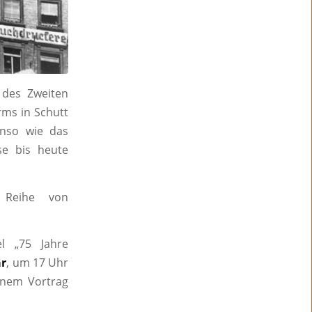
des Zweiten
rms in Schutt
enso wie das
se bis heute
 Reihe von
l „75 Jahre
ar
, um 17 Uhr
inem Vortrag