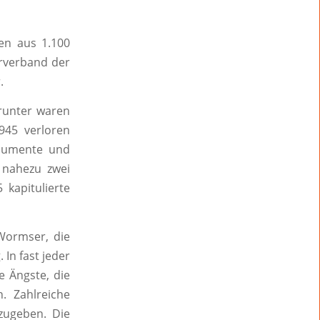
en aus 1.100
rverband der
.
runter waren
945 verloren
numente und
– nahezu zwei
 kapitulierte
Wormser, die
In fast jeder
e Ängste, die
. Zahlreiche
zugeben. Die