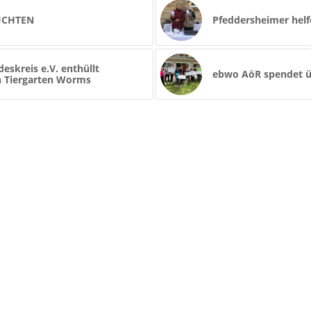
UCHTEN
Pfeddersheimer hel
eskreis e.V. enthüllt
ebwo AöR spendet ü
en Tiergarten Worms