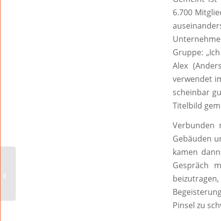
6.700 Mitgli
auseinander
Unternehmer
Gruppe: „Ich
Alex (Ander
verwendet i
scheinbar gut
Titelbild ge
Verbunden m
Gebäuden und
kamen dann a
Jan Metzler: EU-
Gespräch 
Verordnung käme de
beizutrage
facto einem
Berufsverbot im
Begeisterung
Weinbau gle...
Pinsel zu sc