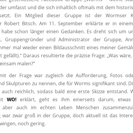
eder umfasst und die sich inhaltlich oftmals mit dem histo
setzt. Ein Mitglied dieser Gruppe ist der Wormser 
 Robert Bitsch. Am 11. September erklärte er in einem
 habe schon länger einen Gedanken. Es dreht sich um uns
s, Gruppengründer und Administrator der Gruppe, An
mmer mal wieder einen Bildausschnitt eines meiner Gemäl
 gefällt).“ Daraus resultierte die präzise Frage: „Was wäre
meinsam malen?“
it der Frage war zugleich die Aufforderung, Fotos od
 Skulpturen zu nennen, die für Worms signifikant sind. D
uch reichlich, sodass bald eine erste Skizze entstand. 
mit
WO!
erklärt, geht es ihm einerseits darum, etwas
n, aber auch im echten Leben Menschen zusammenzub
 war zwar groß in der Gruppe, doch aktuell ist das Interes
hwingen, noch gering.