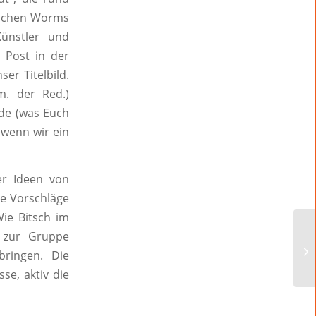
rischen Worms
Künstler und
 Post in der
er Titelbild.
m. der Red.)
de (was Euch
, wenn wir ein
er Ideen von
ie Vorschläge
Wie Bitsch im
 zur Gruppe
ringen. Die
se, aktiv die