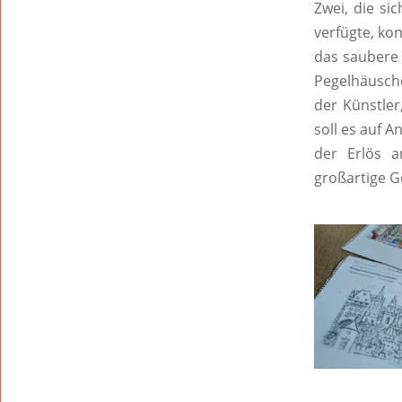
Zwei, die si
verfügte, ko
das saubere 
Pegelhäusche
der Künstler
soll es auf 
der Erlös a
großartige G