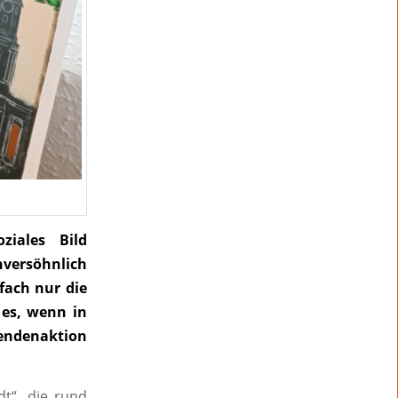
ziales Bild
versöhnlich
fach nur die
 es, wenn in
pendenaktion
t“, die rund